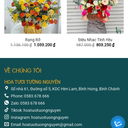
Rạng Rỡ
Điệu Nhạc Tình Yêu
Giá
Giá
Giá
Giá
1.136.100
₫
1.033.200
₫
987.000
₫
803.250
₫
gốc
hiện
gốc
hiện
là:
tại
là:
tại
1.136.100 ₫.
là:
987.000 ₫.
là:
1.033.200 ₫.
803.250
VỀ CHÚNG TÔI
HOA TƯƠI TƯỜNG NGUYÊN
Số nhà 61, Đường số 5, KDC Him Lam, Bình Hưng, Bình Chánh
Phone: 0583.678.666
Zalo: 0583 678 666
Tiktok: hoatuoituongnguyen
Instagram: hoatuoituongnguyen
Email: hoatuoituongnguyen@gmail.com