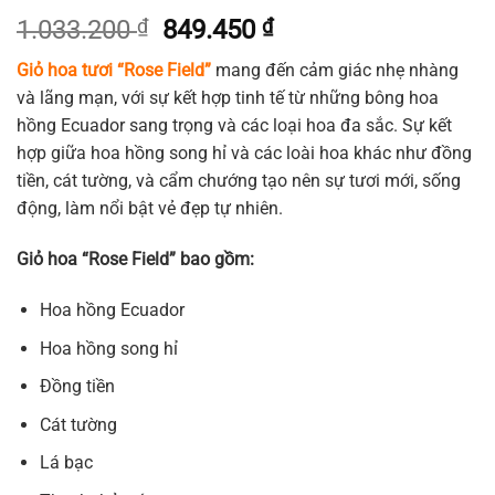
Giá
Giá
1.033.200
₫
849.450
₫
gốc
hiện
Giỏ hoa tươi “Rose Field”
mang đến cảm giác nhẹ nhàng
là:
tại
và lãng mạn, với sự kết hợp tinh tế từ những bông hoa
1.033.200 ₫.
là:
hồng Ecuador sang trọng và các loại hoa đa sắc. Sự kết
849.450 ₫.
hợp giữa hoa hồng song hỉ và các loài hoa khác như đồng
tiền, cát tường, và cẩm chướng tạo nên sự tươi mới, sống
động, làm nổi bật vẻ đẹp tự nhiên.
Giỏ hoa “Rose Field” bao gồm:
Hoa hồng Ecuador
Hoa hồng song hỉ
Đồng tiền
Cát tường
Lá bạc