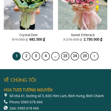
Crystal Dew
Sweet Embrace
Giá
Giá
Giá
Giá
819.000
₫
682.500
₫
3.276.000
₫
2.730.000
₫
gốc
hiện
gốc
hiện
là:
tại
là:
tại
819.000 ₫.
là:
3.276.000 ₫.
là:
682.500 ₫.
2.730
1
2
3
4
…
23
24
25
VỀ CHÚNG TÔI
HOA TƯƠI TƯỜNG NGUYÊN
Số nhà 61, Đường số 5, KDC Him Lam, Bình Hưng, Bình Chánh
Phone: 0583.678.666
Zalo: 0583 678 666