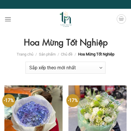
Chuyển
đến
nội
dung
Hoa Mừng Tốt Nghiệp
Trang chủ
/
Sản phẩm
/
Chủ đề
/
Hoa Mừng Tốt Nghiệp
-17%
-17%