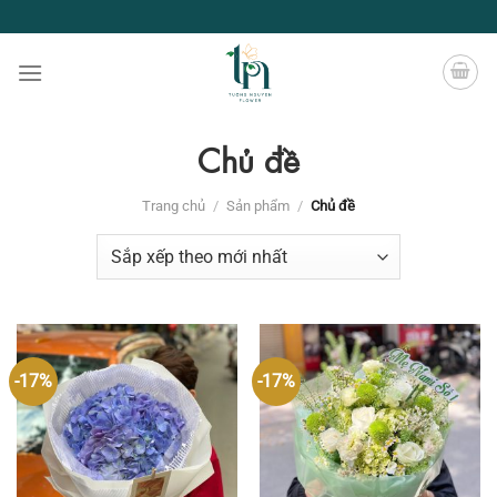
Chuyển
đến
nội
dung
Chủ đề
Trang chủ
/
Sản phẩm
/
Chủ đề
-17%
-17%