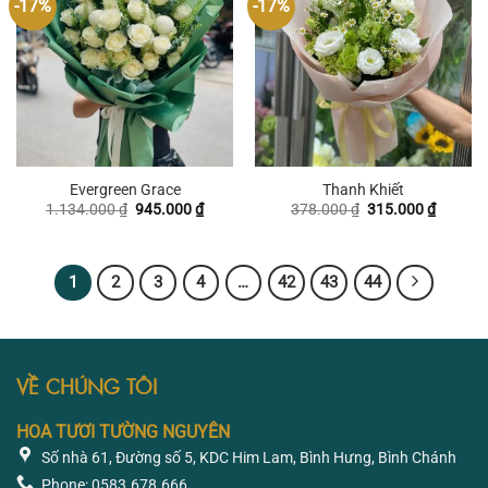
-17%
-17%
Evergreen Grace
Thanh Khiết
Giá
Giá
Giá
Giá
1.134.000
₫
945.000
₫
378.000
₫
315.000
₫
gốc
hiện
gốc
hiện
là:
tại
là:
tại
1.134.000 ₫.
là:
378.000 ₫.
là:
945.000 ₫.
315.000
1
2
3
4
…
42
43
44
VỀ CHÚNG TÔI
HOA TƯƠI TƯỜNG NGUYÊN
Số nhà 61, Đường số 5, KDC Him Lam, Bình Hưng, Bình Chánh
Phone: 0583.678.666