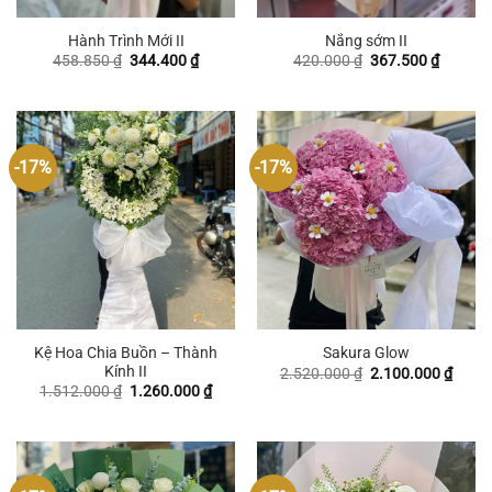
Hành Trình Mới II
Nắng sớm II
Giá
Giá
Giá
Giá
458.850
₫
344.400
₫
420.000
₫
367.500
₫
gốc
hiện
gốc
hiện
là:
tại
là:
tại
458.850 ₫.
là:
420.000 ₫.
là:
344.400 ₫.
367.500
-17%
-17%
Kệ Hoa Chia Buồn – Thành
Sakura Glow
Kính II
Giá
Giá
2.520.000
₫
2.100.000
₫
gốc
hiện
Giá
Giá
1.512.000
₫
1.260.000
₫
là:
tại
gốc
hiện
2.520.000 ₫.
là:
là:
tại
2.100
1.512.000 ₫.
là:
1.260.000 ₫.