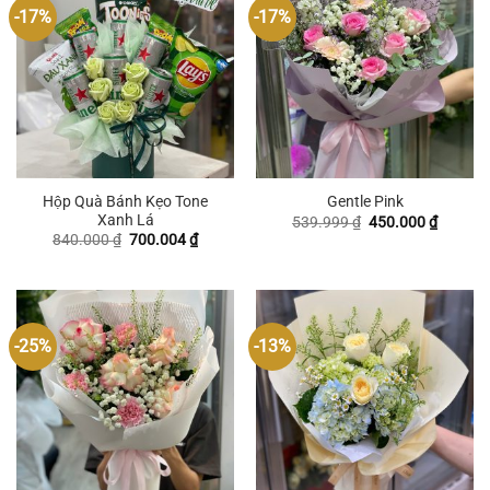
-17%
-17%
Hộp Quà Bánh Kẹo Tone
Gentle Pink
Xanh Lá
Giá
Giá
539.999
₫
450.000
₫
gốc
hiện
Giá
Giá
840.000
₫
700.004
₫
là:
tại
gốc
hiện
539.999 ₫.
là:
là:
tại
450.000
840.000 ₫.
là:
700.004 ₫.
-25%
-13%