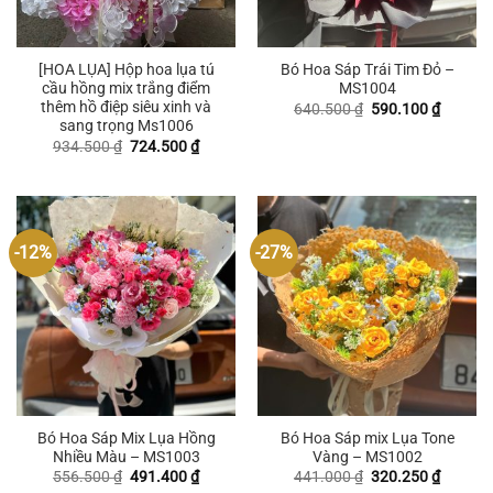
[HOA LỤA] Hộp hoa lụa tú
Bó Hoa Sáp Trái Tim Đỏ –
cầu hồng mix trắng điểm
MS1004
thêm hồ điệp siêu xinh và
Giá
Giá
640.500
₫
590.100
₫
gốc
hiện
sang trọng Ms1006
là:
tại
Giá
Giá
934.500
₫
724.500
₫
640.500 ₫.
là:
gốc
hiện
590.100
là:
tại
934.500 ₫.
là:
724.500 ₫.
-12%
-27%
Bó Hoa Sáp Mix Lụa Hồng
Bó Hoa Sáp mix Lụa Tone
Nhiều Màu – MS1003
Vàng – MS1002
Giá
Giá
Giá
Giá
556.500
₫
491.400
₫
441.000
₫
320.250
₫
gốc
hiện
gốc
hiện