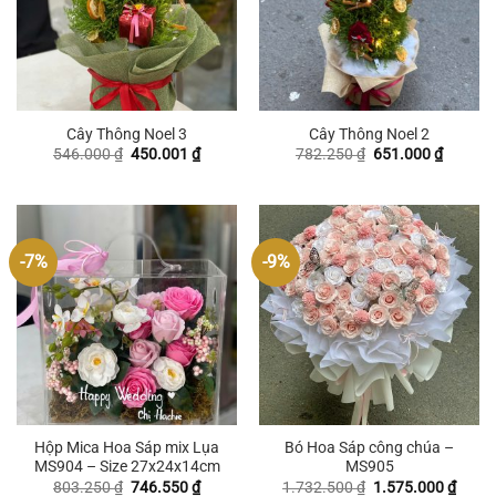
Cây Thông Noel 3
Cây Thông Noel 2
Giá
Giá
Giá
Giá
546.000
₫
450.001
₫
782.250
₫
651.000
₫
gốc
hiện
gốc
hiện
là:
tại
là:
tại
546.000 ₫.
là:
782.250 ₫.
là:
450.001 ₫.
651.000
-7%
-9%
Hộp Mica Hoa Sáp mix Lụa
Bó Hoa Sáp công chúa –
MS904 – Size 27x24x14cm
MS905
Giá
Giá
Giá
Giá
803.250
₫
746.550
₫
1.732.500
₫
1.575.000
₫