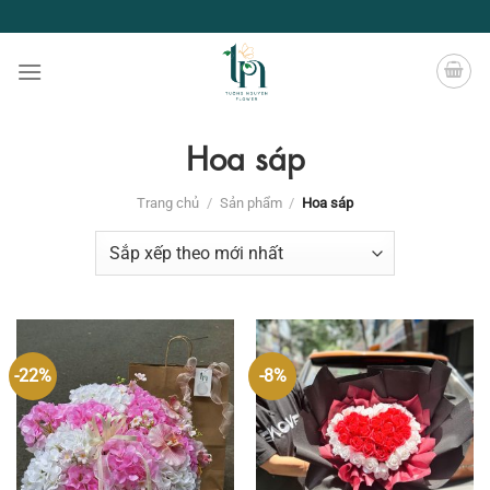
Chuyển
đến
nội
dung
Hoa sáp
Trang chủ
/
Sản phẩm
/
Hoa sáp
-22%
-8%