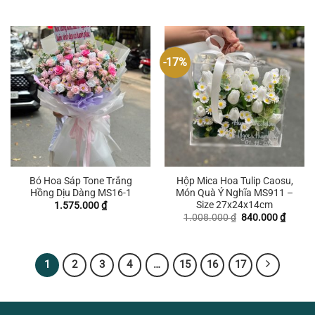
gốc
hiện
gốc
hiện
là:
tại
là:
tại
803.250 ₫.
là:
1.732.500 ₫.
là:
746.550 ₫.
1.575
-17%
Bó Hoa Sáp Tone Trắng
Hộp Mica Hoa Tulip Caosu,
Hồng Dịu Dàng MS16-1
Món Quà Ý Nghĩa MS911 –
Size 27x24x14cm
1.575.000
₫
Giá
Giá
1.008.000
₫
840.000
₫
gốc
hiện
là:
tại
1.008.000 ₫.
là:
840.00
1
2
3
4
…
15
16
17