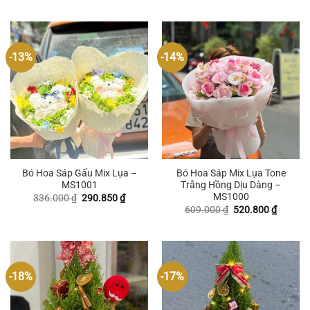
là:
tại
là:
tại
556.500 ₫.
là:
441.000 ₫.
là:
491.400 ₫.
320.250
-13%
-14%
Bó Hoa Sáp Gấu Mix Lụa –
Bó Hoa Sáp Mix Lụa Tone
MS1001
Trắng Hồng Dịu Dàng –
MS1000
Giá
Giá
336.000
₫
290.850
₫
gốc
hiện
Giá
Giá
609.000
₫
520.800
₫
là:
tại
gốc
hiện
336.000 ₫.
là:
là:
tại
290.850 ₫.
609.000 ₫.
là:
520.800
-18%
-17%