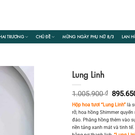
HAI TRƯƠNG
CHỦ ĐỀ
MỪNG NGÀY PHỤ NỮ 8/3
LAN H
Lung Linh
Giá
1.005.900
₫
895.6
gốc
Hộp hoa tươi “Lung Linh”
là s
là:
rỡ, hoa hồng Shimmer quyến r
1.005.9
đáo. Phăng hồng thêm vào sự
nền tảng xanh mát và tinh tế
bằng nơ thanh lịch,
“Lung Lin