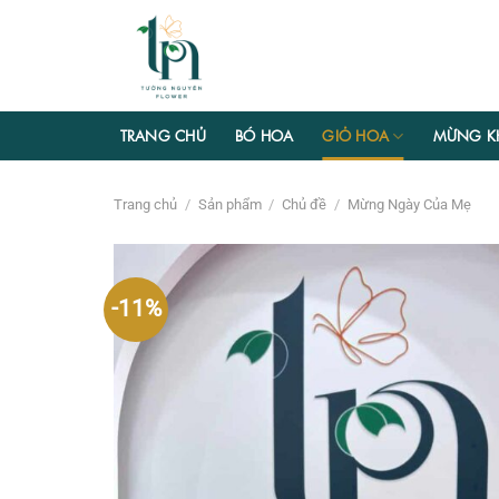
Chuyển
đến
nội
dung
TRANG CHỦ
BÓ HOA
GIỎ HOA
MỪNG K
Trang chủ
/
Sản phẩm
/
Chủ đề
/
Mừng Ngày Của Mẹ
-11%