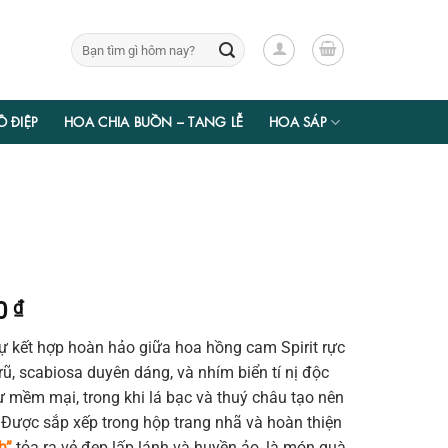
Tìm
kiếm:
Ồ ĐIỆP
HOA CHIA BUỒN – TANG LỄ
HOA SÁP
Giá
50
₫
hiện
ự kết hợp hoàn hảo giữa hoa hồng cam Spirit rực
tại
ũ, scabiosa duyên dáng, và nhím biển tí nị độc
00 ₫.
là:
 mềm mại, trong khi lá bạc và thuý châu tạo nên
895.650 ₫.
. Được sắp xếp trong hộp trang nhã và hoàn thiện
h”
tỏa ra vẻ đẹp lấp lánh và huyền ảo, là món quà