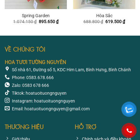
Spring Garden
Hòa Sắc
Giá
Giá
Giá
Giá
1.074.150
₫
895.650
₫
688.800
₫
619.500
₫
gốc
hiện
gốc
hiện
là:
tại
là:
tại
1.074.150 ₫.
là:
688.800 ₫.
là:
895.650 ₫.
619.500
VỀ CHÚNG TÔI
HOA TƯƠI TƯỜNG NGUYÊN
Số nhà 61, Đường số 5, KDC Him Lam, Bình Hưng, Bình Chánh
Phone: 0583.678.666
Zalo: 0583 678 666
Tiktok: hoatuoituongnguyen
Instagram: hoatuoituongnguyen
Email: hoatuoituongnguyen@gmail.com
THƯƠNG HIỆU
HỖ TRỢ
Giới thiệu
Chính sách và điều khoản