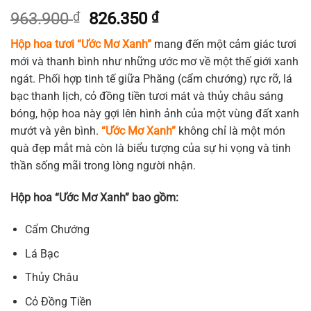
Giá
Giá
963.900
₫
826.350
₫
gốc
hiện
Hộp hoa tươi “Ước Mơ Xanh”
mang đến một cảm giác tươi
là:
tại
mới và thanh bình như những ước mơ về một thế giới xanh
963.900 ₫.
là:
ngát. Phối hợp tinh tế giữa Phăng (cẩm chướng) rực rỡ, lá
826.350 ₫.
bạc thanh lịch, cỏ đồng tiền tươi mát và thủy châu sáng
bóng, hộp hoa này gợi lên hình ảnh của một vùng đất xanh
mướt và yên bình.
“Ước Mơ Xanh”
không chỉ là một món
quà đẹp mắt mà còn là biểu tượng của sự hi vọng và tinh
thần sống mãi trong lòng người nhận.
Hộp hoa “Ước Mơ Xanh” bao gồm:
Cẩm Chướng
Lá Bạc
Thủy Châu
Cỏ Đồng Tiền