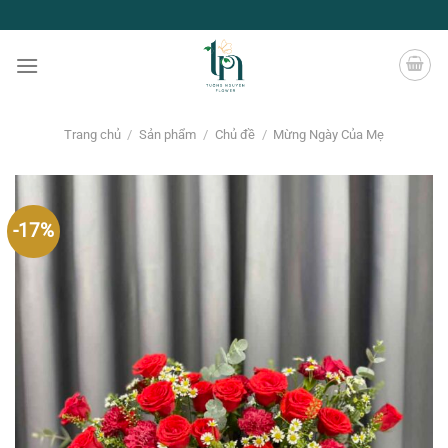
Chuyển
đến
nội
dung
Trang chủ
/
Sản phẩm
/
Chủ đề
/
Mừng Ngày Của Mẹ
-17%