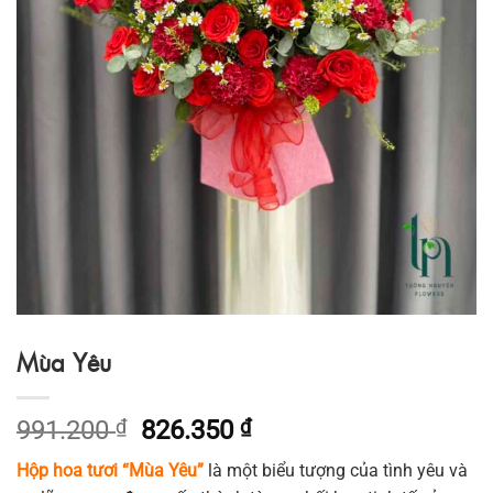
Mùa Yêu
Giá
Giá
991.200
₫
826.350
₫
gốc
hiện
Hộp hoa tươi “Mùa Yêu”
là một biểu tượng của tình yêu và
là:
tại