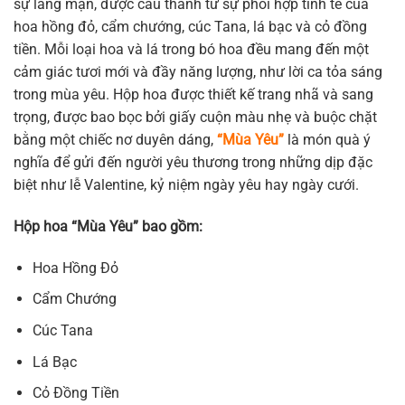
sự lãng mạn, được cấu thành từ sự phối hợp tinh tế của
991.200 ₫.
là:
hoa hồng đỏ, cẩm chướng, cúc Tana, lá bạc và cỏ đồng
826.350 ₫.
tiền. Mỗi loại hoa và lá trong bó hoa đều mang đến một
cảm giác tươi mới và đầy năng lượng, như lời ca tỏa sáng
trong mùa yêu. Hộp hoa được thiết kế trang nhã và sang
trọng, được bao bọc bởi giấy cuộn màu nhẹ và buộc chặt
bằng một chiếc nơ duyên dáng,
“Mùa Yêu”
là món quà ý
nghĩa để gửi đến người yêu thương trong những dịp đặc
biệt như lễ Valentine, kỷ niệm ngày yêu hay ngày cưới.
Hộp hoa “Mùa Yêu” bao gồm:
Hoa Hồng Đỏ
Cẩm Chướng
Cúc Tana
Lá Bạc
Cỏ Đồng Tiền