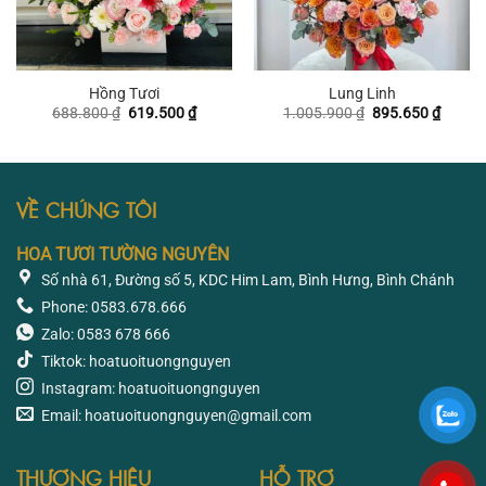
Hồng Tươi
Lung Linh
Giá
Giá
Giá
Giá
688.800
₫
619.500
₫
1.005.900
₫
895.650
₫
gốc
hiện
gốc
hiện
là:
tại
là:
tại
688.800 ₫.
là:
1.005.900 ₫.
là:
619.500 ₫.
895.65
VỀ CHÚNG TÔI
HOA TƯƠI TƯỜNG NGUYÊN
Số nhà 61, Đường số 5, KDC Him Lam, Bình Hưng, Bình Chánh
Phone: 0583.678.666
Zalo: 0583 678 666
Tiktok: hoatuoituongnguyen
Instagram: hoatuoituongnguyen
Email: hoatuoituongnguyen@gmail.com
THƯƠNG HIỆU
HỖ TRỢ