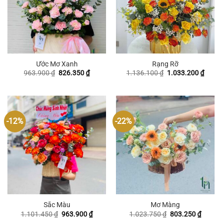
Ước Mơ Xanh
Rạng Rỡ
Giá
Giá
Giá
Giá
963.900
₫
826.350
₫
1.136.100
₫
1.033.200
₫
gốc
hiện
gốc
hiện
là:
tại
là:
tại
963.900 ₫.
là:
1.136.100 ₫.
là:
826.350 ₫.
1.033
-12%
-22%
Sắc Màu
Mơ Màng
Giá
Giá
Giá
Giá
1.101.450
₫
963.900
₫
1.023.750
₫
803.250
₫
gốc
hiện
gốc
hiện