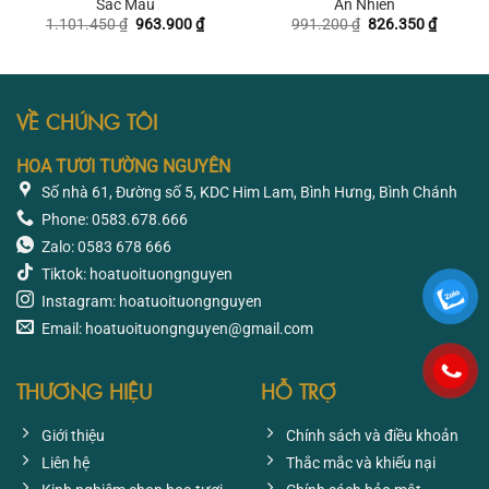
Sắc Màu
An Nhiên
Giá
Giá
Giá
Giá
1.101.450
₫
963.900
₫
991.200
₫
826.350
₫
gốc
hiện
gốc
hiện
là:
tại
là:
tại
1.101.450 ₫.
là:
991.200 ₫.
là:
963.900 ₫.
826.350
VỀ CHÚNG TÔI
HOA TƯƠI TƯỜNG NGUYÊN
Số nhà 61, Đường số 5, KDC Him Lam, Bình Hưng, Bình Chánh
Phone: 0583.678.666
Zalo: 0583 678 666
Tiktok: hoatuoituongnguyen
Instagram: hoatuoituongnguyen
Email: hoatuoituongnguyen@gmail.com
THƯƠNG HIỆU
HỖ TRỢ
Giới thiệu
Chính sách và điều khoản
Liên hệ
Thắc mắc và khiếu nại