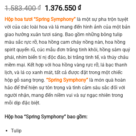
Giá
Giá
1.583.400
₫
1.376.550
₫
gốc
hiện
Hộp hoa tươi “Spring Symphony”
là một sự pha trộn tuyệt
là:
tại
vời của các loài hoa và lá mang đến hình ảnh của một bản
1.583.400 ₫.
là:
giao hưởng xuân tươi sáng. Bao gồm những bông tulip
1.376.550 ₫.
màu sắc rực rỡ, hoa hồng cam cháy nồng nàn, hoa hồng
spirit quyến rũ, cúc mẫu đơn trắng tinh khôi, hồng sâm quý
phái, nhím biển tí nị độc đáo, bi trắng tinh tế, và thúy châu
mềm mại. Kết hợp với hoa hồng vàng rực rỡ, lá bạc thanh
lịch, và lá cọ xanh mát, tất cả được đặt trong một chiếc
hộp gỗ sang trọng.
“Spring Symphony”
là món quà hoàn
hảo để thể hiện sự tôn trọng và tình cảm sâu sắc đối với
người nhận, mang đến niềm vui và sự ngạc nhiên trong
mỗi dịp đặc biệt.
Hộp hoa “Spring Symphony” bao gồm:
Tulip