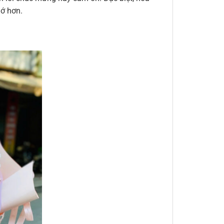
hớ hơn.