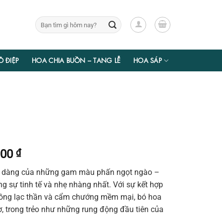
Tìm
kiếm:
Ồ ĐIỆP
HOA CHIA BUỒN – TANG LỄ
HOA SÁP
Giá
000
₫
hiện
u dàng của những gam màu phấn ngọt ngào –
tại
ng sự tinh tế và nhẹ nhàng nhất. Với sự kết hợp
00 ₫.
là:
ồng lạc thần và cẩm chướng mềm mại, bó hoa
1.155.000 ₫.
trong trẻo như những rung động đầu tiên của