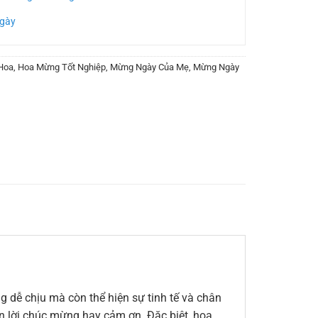
Ngày
Hoa
,
Hoa Mừng Tốt Nghiệp
,
Mừng Ngày Của Mẹ
,
Mừng Ngày
 dễ chịu mà còn thể hiện sự tinh tế và chân
đến lời chúc mừng hay cảm ơn. Đặc biệt, hoa