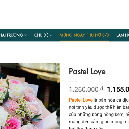
HAI TRƯƠNG
CHỦ ĐỀ
MỪNG NGÀY PHỤ NỮ 8/3
LAN H
Pastel Love
Giá
1.260.000
₫
1.155.
gốc
Pastel Love
là bản hòa ca dị
là:
nơi tình yêu được thể hiện bằ
1.260.0
của những bông hồng kem, h
mang đến cảm giác mộng mơ, 
trái tim đang yêu.