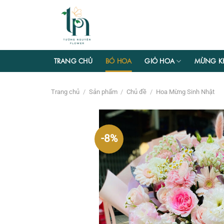
Chuyển
đến
nội
dung
TRANG CHỦ
BÓ HOA
GIỎ HOA
MỪNG K
Trang chủ
/
Sản phẩm
/
Chủ đề
/
Hoa Mừng Sinh Nhật
-8%