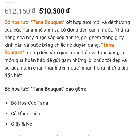
Giá
Giá
612.150
₫
510.300
₫
gốc
hiện
Bó hoa tươi “Tana Bouquet”
kết hợp tươi mới và dễ thương
là:
tại
của cúc Tana nhỏ xinh và cỏ đồng tiền xanh mướt. Những
612.150 ₫.
là:
bông hoa này được sắp xếp tinh tế, gói ghém trong giấy
510.300 ₫.
xinh xắn và buộc bằng chiếc nơ duyên dáng.
“Tana
Bouquet”
mang đến cảm giác trong trẻo và tươi sáng, là
món quà hoàn hảo để gửi gắm những lời chúc tốt đẹp và
sự quan tâm chân thành đến người nhận trong những dịp
đặc biệt.
Bó hoa tươi “Tana Bouquet” bao gồm:
Bó Hoa Cúc Tana
Cỏ Đồng Tiền
Giấy & Nơ