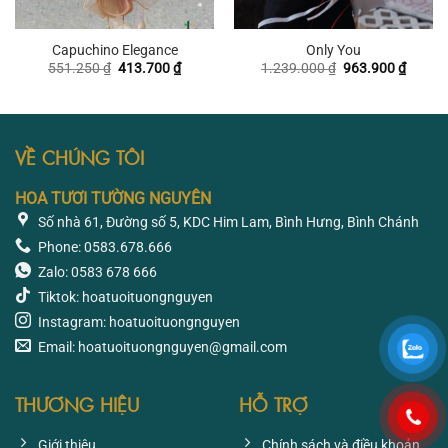
Capuchino Elegance
Only You
Giá
Giá
Giá
Giá
551.250
₫
413.700
₫
1.239.000
₫
963.900
₫
gốc
hiện
gốc
hiện
là:
tại
là:
tại
551.250 ₫.
là:
1.239.000 ₫.
là:
413.700 ₫.
963.90
VỀ CHÚNG TÔI
HOA TƯƠI TƯỜNG NGUYÊN
Số nhà 61, Đường số 5, KDC Him Lam, Bình Hưng, Bình Chánh
Phone: 0583.678.666
Zalo: 0583 678 666
Tiktok: hoatuoituongnguyen
Instagram: hoatuoituongnguyen
Email: hoatuoituongnguyen@gmail.com
THƯƠNG HIỆU
HỖ TRỢ
Giới thiệu
Chính sách và điều khoản