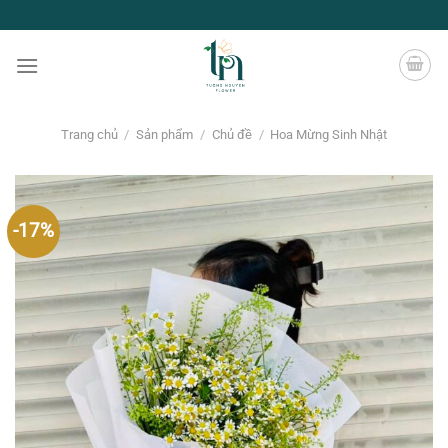
Chuyển
đến
nội
dung
Trang chủ
/
Sản phẩm
/
Chủ đề
/
Hoa Mừng Sinh Nhật
-17%