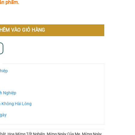
sản phẩm.
HÊM VÀO GIỎ HÀNG
hiệp
h Nghiệp
n Không Hài Lòng
Ngày
hật
,
Hoa Mừng Tốt Nghiệp
,
Mừng Ngày Của Mẹ
,
Mừng Ngày