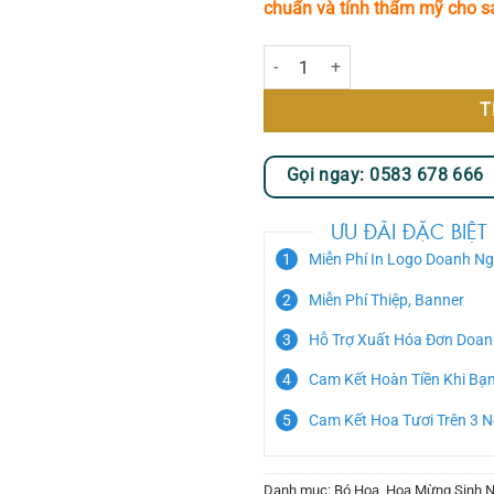
chuẩn và tính thẩm mỹ cho 
Hương Xuân số lượng
T
Gọi ngay: 0583 678 666
ƯU ĐÃI ĐẶC BIỆT
Miễn Phí In Logo Doanh Ng
Miễn Phí Thiệp, Banner
Hỗ Trợ Xuất Hóa Đơn Doan
Cam Kết Hoàn Tiền Khi Bạ
Cam Kết Hoa Tươi Trên 3 
Danh mục:
Bó Hoa
,
Hoa Mừng Sinh N