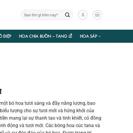
Tìm
kiếm:
Ồ ĐIỆP
HOA CHIA BUỒN – TANG LỄ
HOA SÁP
Giá
₫
hiện
một bó hoa tươi sáng và đầy năng lượng, bao
tại
biểu tượng cho sự tươi mới và hứng khởi của
₫.
là:
tiền mang lại sự thanh tao và tinh khiết, cỏ đồng
895.650 ₫.
sinh động và tươi mới. Các bông hoa cúc tana và
ũ và sự độc đáo của bó hoa. Được trang trí