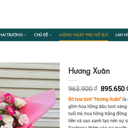
HAI TRƯƠNG
CHỦ ĐỀ
MỪNG NGÀY PHỤ NỮ 8/3
LAN H
Hương Xuân
Giá
963.900
₫
895.650
gốc
Bó hoa tươi “Hương Xuân”
là 
là:
gồm hoa hồng dâu tươi sáng 
963.900 
tuổi trẻ, hoa hồng trắng đồng 
tiền và sao xanh tạo nên sự 
Scabiosa thêm vào sự quyến r