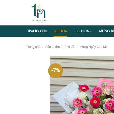
Chuyển
đến
nội
dung
TRANG CHỦ
BÓ HOA
GIỎ HOA
MỪNG K
Trang chủ
/
Sản phẩm
/
Chủ đề
/
Mừng Ngày Của Mẹ
-7%