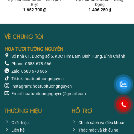
Biệt
Đọng
1.652.700
₫
1.496.250
₫
VỀ CHÚNG TÔI
HOA TƯƠI TƯỜNG NGUYÊN
Số nhà 61, Đường số 5, KDC Him Lam, Bình Hưng, Bình Chánh
Phone: 0583.678.666
Zalo: 0583 678 666
Tiktok: hoatuoituongnguyen
Instagram: hoatuoituongnguyen
Email: hoatuoituongnguyen@gmail.com
THƯƠNG HIỆU
HỖ TRỢ
Giới thiệu
Chính sách và điều khoản
Liên hệ
Thắc mắc và khiếu nại