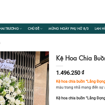
HAI TRƯƠNG
CHỦ ĐỀ
MỪNG NGÀY PHỤ NỮ 8/3
LAN H
ễ
Kệ Hoa Chia Buồ
1.496.250
₫
Kệ hoa chia buồn “Lắng Đọn
màu trang nhã mang đến sự an
Kệ hoa chia buồn “Lắng Đọn