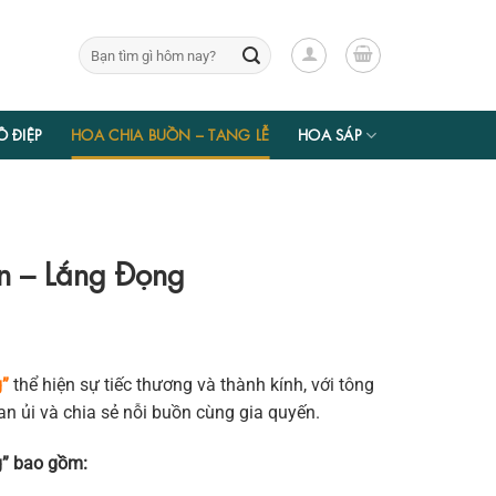
Tìm
kiếm:
Ồ ĐIỆP
HOA CHIA BUỒN – TANG LỄ
HOA SÁP
n – Lắng Đọng
g”
thể hiện sự tiếc thương và thành kính, với tông
 ủi và chia sẻ nỗi buồn cùng gia quyến.
g” bao gồm: