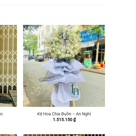
+
An
Kệ Hoa Chia Buồn – An Nghỉ
1.515.150
₫