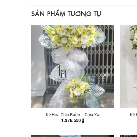
SẢN PHẨM TƯƠNG TỰ
+
+
Kệ Hoa Chia Buồn – Chia Xa
Kệ 
1.376.550
₫