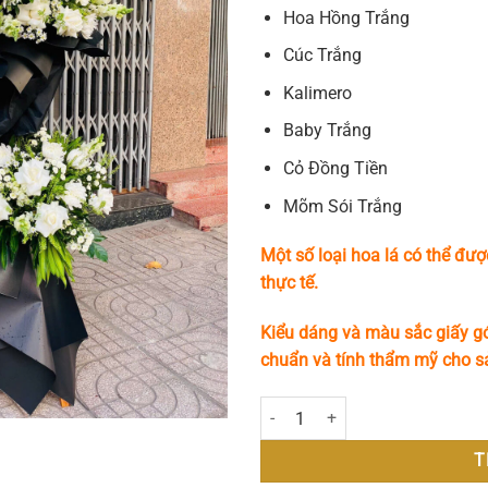
Hoa Hồng Trắng
Cúc Trắng
Kalimero
Baby Trắng
Cỏ Đồng Tiền
Mõm Sói Trắng
Một số loại hoa lá có thể đượ
thực tế.
Kiểu dáng và màu sắc giấy gó
chuẩn và tính thẩm mỹ cho 
Kệ Hoa Chia Buồn - Lắng Đọng số
T