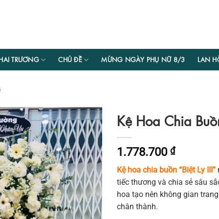
HAI TRƯƠNG
CHỦ ĐỀ
MỪNG NGÀY PHỤ NỮ 8/3
LAN H
ễ
Kệ Hoa Chia Buồn –
1.778.700
₫
Kệ hoa chia buồn “Biệt Ly III”
m
tiếc thương và chia sẻ sâu sắ
hoa tạo nên không gian trang n
chân thành.