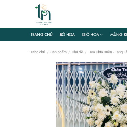
Chuyển
đến
nội
dung
TRANG CHỦ
BÓ HOA
GIỎ HOA
MỪNG K
Trang chủ
/
Sản phẩm
/
Chủ đề
/
Hoa Chia Buồn - Tang L