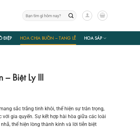
Tìm
kiếm:
Ồ ĐIỆP
HOA CHIA BUỒN – TANG LỄ
HOA SÁP
 Biệt Ly III
ang sắc trắng tinh khôi, thể hiện sự trân trọng,
c với gia quyến. Sự kết hợp hài hòa giữa các loài
hã, thể hiện lòng thành kính và lời tiễn biệt