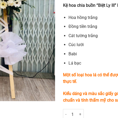
Kệ hoa chia buồn “Biệt Ly III
Hoa hồng trắng
Đồng tiền trắng
Cát tường trắng
Cúc lưới
Babi
Lá bạc
Một số loại hoa lá có thể đượ
thực tế.
Kiểu dáng và màu sắc giấy gó
chuẩn và tính thẩm mỹ cho 
Kệ Hoa Chia Buồn - Biệt Ly III số 