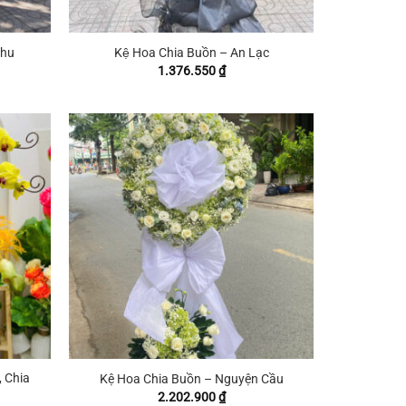
+
Thu
Kệ Hoa Chia Buồn – An Lạc
1.376.550
₫
+
 Chia
Kệ Hoa Chia Buồn – Nguyện Cầu
2.202.900
₫