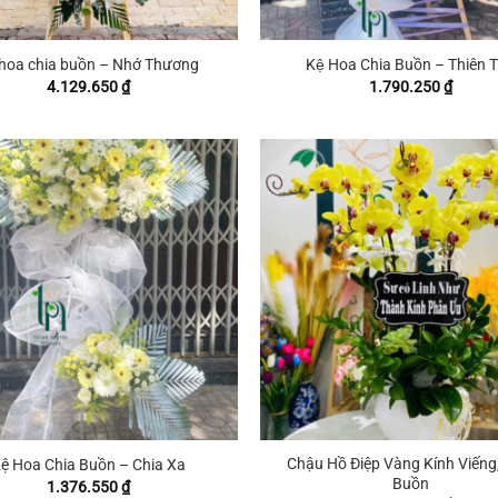
+
hoa chia buồn – Nhớ Thương
Kệ Hoa Chia Buồn – Thiên 
4.129.650
₫
1.790.250
₫
+
Chậu Hồ Điệp Vàng Kính Viếng,
ệ Hoa Chia Buồn – Chia Xa
Buồn
1.376.550
₫