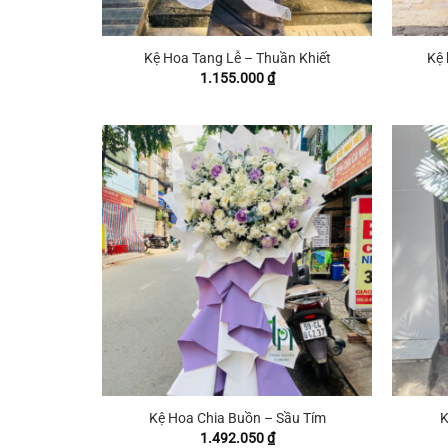
+
+
Kệ Hoa Tang Lễ – Thuần Khiết
Kệ 
1.155.000
₫
+
+
Kệ Hoa Chia Buồn – Sầu Tím
K
1.492.050
₫