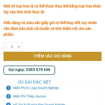
Một số loại hoa lá có thể được thay thế bằng loại hoa khác
tùy vào tình hình thực tế.
Kiểu dáng và màu sắc giấy gói có thể thay đổi, tuy nhiên
vẫn đảm bảo kích cỡ chuẩn và tính thẩm mỹ cho sản
phẩm.
Kệ Hoa Chia Buồn - Biệt Ly II số lượng
THÊM VÀO GIỎ HÀNG
Gọi ngay: 0583 678 666
ƯU ĐÃI ĐẶC BIỆT
Miễn Phí In Logo Doanh Nghiệp
Miễn Phí Thiệp, Banner
Hỗ Trợ Xuất Hóa Đơn Doanh Nghiệp