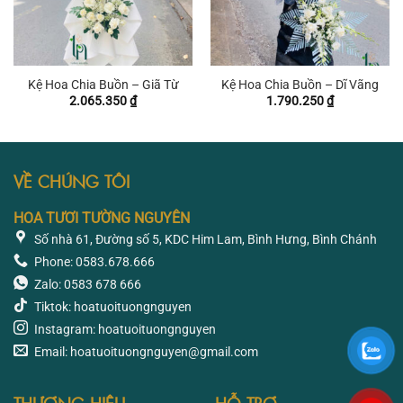
Kệ Hoa Chia Buồn – Giã Từ
Kệ Hoa Chia Buồn – Dĩ Vãng
2.065.350
₫
1.790.250
₫
VỀ CHÚNG TÔI
HOA TƯƠI TƯỜNG NGUYÊN
Số nhà 61, Đường số 5, KDC Him Lam, Bình Hưng, Bình Chánh
Phone: 0583.678.666
Zalo: 0583 678 666
Tiktok: hoatuoituongnguyen
Instagram: hoatuoituongnguyen
Email: hoatuoituongnguyen@gmail.com