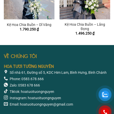
Kệ Hoa Chia Buồn – Lắng
Kệ Hoa Chia Buồn – Dĩ Vãng
Đọng
1.790.250
₫
1.496.250
₫
VỀ CHÚNG TÔI
HOA TƯƠI TƯỜNG NGUYÊN
Số nhà 61, Đường số 5, KDC Him Lam, Bình Hưng, Bình Chánh
Phone: 0583.678.666
Zalo: 0583 678 666
Tiktok: hoatuoituongnguyen
Instagram: hoatuoituongnguyen
Email: hoatuoituongnguyen@gmail.com