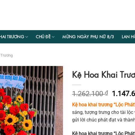
HAI TRƯƠNG
CHỦ ĐỀ
MỪNG NGÀY PHỤ NỮ 8/3
LAN H
 Trương
Kệ Hoa Khai Trươ
Giá
1.262.100
₫
1.147.
gốc
Kệ hoa khai trương “Lộc Phát
là:
sáng, tượng trưng cho tài lộc
1.262.1
gửi lời chúc phát đạt và thàn
Kệ hoa khai trương “Lộc Phá