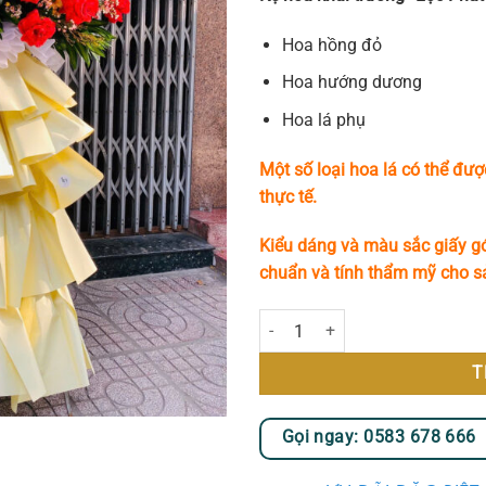
Hoa hồng đỏ
Hoa hướng dương
Hoa lá phụ
Một số loại hoa lá có thể đượ
thực tế.
Kiểu dáng và màu sắc giấy gó
chuẩn và tính thẩm mỹ cho 
Kệ Hoa Khai Trương - Lộc Phát số
T
Gọi ngay: 0583 678 666