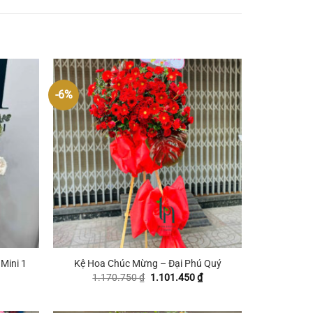
-6%
+
Mini 1
Kệ Hoa Chúc Mừng – Đại Phú Quý
iá
Giá
Giá
1.170.750
₫
1.101.450
₫
iện
gốc
hiện
ại
là:
tại
₫.
à:
1.170.750 ₫.
là: