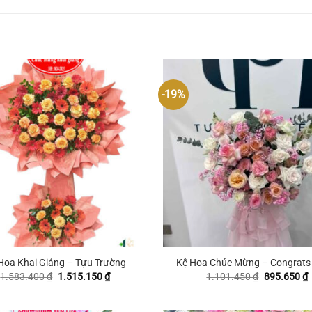
-19%
+
Hoa Khai Giảng – Tựu Trường
Kệ Hoa Chúc Mừng – Congrats 
Giá
Giá
Giá
G
1.583.400
₫
1.515.150
₫
1.101.450
₫
895.650
₫
gốc
hiện
gốc
h
là:
tại
là:
t
1.583.400 ₫.
là:
1.101.450 
l