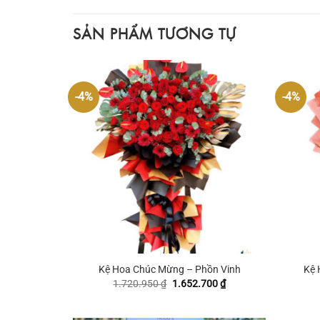
SẢN PHẨM TƯƠNG TỰ
-4%
-4%
+
+
Kệ Hoa Chúc Mừng – Phồn Vinh
Kệ 
Giá
Giá
1.720.950
₫
1.652.700
₫
gốc
hiện
là:
tại
1.720.950 ₫.
là: