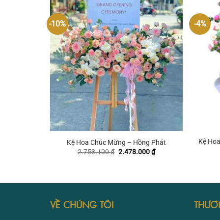
1.652.700 ₫.
-10%
-4%
+
+
Kệ Hoa
Kệ Hoa Chúc Mừng – Hồng Phát
Giá
Giá
2.753.100
₫
2.478.000
₫
gốc
hiện
là:
tại
2.753.100 ₫.
là:
2.478.000 ₫.
VỀ CHÚNG TÔI
THƯƠ