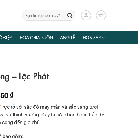
Tìm
kiếm:
Ồ ĐIỆP
HOA CHIA BUỒN – TANG LỄ
HOA SÁP
ng – Lộc Phát
Giá
650
₫
hiện
”
rực rỡ với sắc đỏ may mắn và sắc vàng tươi
tại
 và sự thịnh vượng. Đây là lựa chọn hoàn hảo để
00 ₫.
là:
h công đến gia chủ.
1.147.650 ₫.
t” bao gồm: