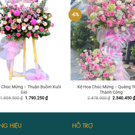
1.515.150 ₫.
8
-6%
+
 Chúc Mừng – Thuận Buồm Xuôi
Kệ Hoa Chúc Mừng – Quảng T
Gió
Thành Công
Giá
Giá
Giá
1.858.500
₫
1.790.250
₫
2.478.000
₫
2.340.450
₫
gốc
hiện
gốc
là:
tại
là:
1.858.500 ₫.
là:
2.478.000 ₫
1.790.250 ₫.
NG HIỆU
HỖ TRỢ