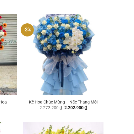
-3%
+
 Hoa
Kệ Hoa Chúc Mừng – Nấc Thang Mới
Giá
Giá
Giá
2.272.200
₫
2.202.900
₫
hiện
gốc
hiện
tại
là:
tại
.
là:
2.272.200 ₫.
là:
2.478.000 ₫.
2.202.900 ₫.