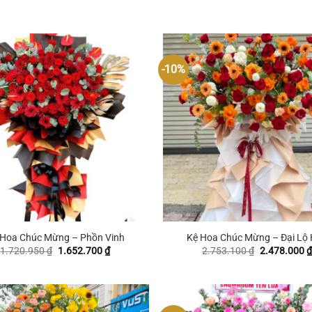
-10%
+
 Hoa Chúc Mừng – Phồn Vinh
Kệ Hoa Chúc Mừng – Đại Lộ
Giá
Giá
Giá
1.720.950
₫
1.652.700
₫
2.753.100
₫
2.478.000
₫
gốc
hiện
gốc
là:
tại
là:
1.720.950 ₫.
là:
2.753.100 ₫
1.652.700 ₫.