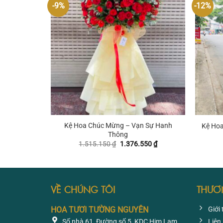
-9%
-12%
+
+
Kệ Hoa Chúc Mừng – Vạn Sự Hanh
Kệ Hoa
Thông
Giá
Giá
1.515.150
₫
1.376.550
₫
gốc
hiện
là:
tại
1.515.150 ₫.
là:
1.376.550 ₫.
VỀ CHÚNG TÔI
THƯƠ
HOA TƯƠI TƯỜNG NGUYÊN
Giới 
Số nhà 61, Đường số 5, KDC Him Lam,
Liên