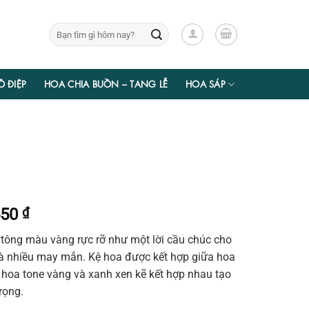
Tìm
kiếm:
Ồ ĐIỆP
HOA CHIA BUỒN – TANG LỄ
HOA SÁP
Giá
550
₫
hiện
 tông màu vàng rực rỡ như một lời cầu chúc cho
tại
và nhiều may mắn. Kệ hoa được kết hợp giữa hoa
00 ₫.
là:
i hoa tone vàng và xanh xen kẽ kết hợp nhau tạo
2.615.550 ₫.
rọng.