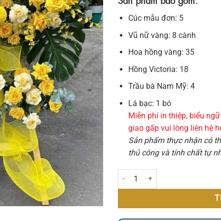
Sản phẩm bao gồm:
Cúc mẫu đơn: 5
Vũ nữ vàng: 8 cành
Hoa hồng vàng: 35
Hồng Victoria: 18
Trầu bà Nam Mỹ: 4
Lá bạc: 1 bó
Miễn phí in thiệp, biểu n
giao gấp vui lòng liên hệ 
Sản phẩm thực nhận có thể
thủ công và tính chất tự 
Vinh Quang số lượng
T