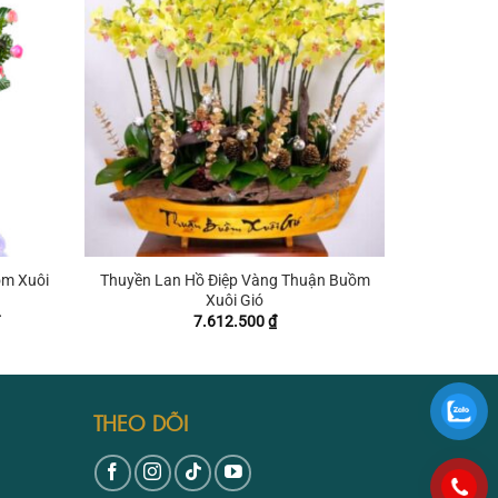
+
ồm Xuôi
Thuyền Lan Hồ Điệp Vàng Thuận Buồm
Xuôi Gió
Giá
7.612.500
₫
hiện
tại
.
là:
1.790.250 ₫.
THEO DÕI