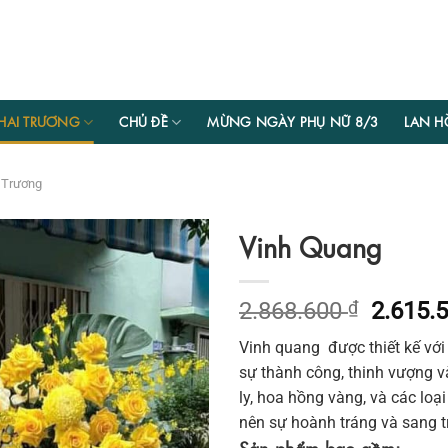
HAI TRƯƠNG
CHỦ ĐỀ
MỪNG NGÀY PHỤ NỮ 8/3
LAN H
 Trương
Vinh Quang
Giá
2.868.600
₫
2.615.
gốc
Vinh quang được thiết kế với
là:
sự thành công, thinh vượng 
2.868.6
ly, hoa hồng vàng, và các loạ
nên sự hoành tráng và sang t