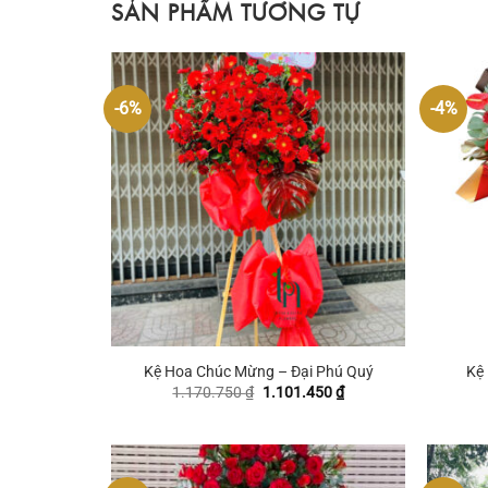
SẢN PHẨM TƯƠNG TỰ
-6%
-4%
+
+
Kệ Hoa Chúc Mừng – Đại Phú Quý
Kệ
Giá
Giá
1.170.750
₫
1.101.450
₫
gốc
hiện
là:
tại
1.170.750 ₫.
là:
1.101.450 ₫.