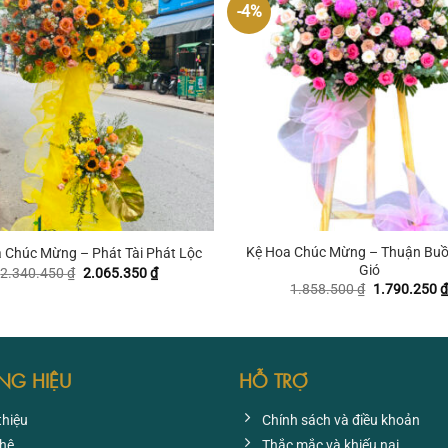
-4%
+
Kệ Hoa Chúc Mừng – Thuận Bu
 Chúc Mừng – Phát Tài Phát Lộc
Gió
Giá
Giá
2.340.450
₫
2.065.350
₫
gốc
hiện
Giá
1.858.500
₫
1.790.250
₫
là:
tại
gốc
2.340.450 ₫.
là:
là:
2.065.350 ₫.
1.858.500 ₫
NG HIỆU
HỖ TRỢ
thiệu
Chính sách và điều khoản
 hệ
Thắc mắc và khiếu nại