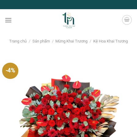
Chuyển
đến
nội
dung
Trang chủ
/
Sản phẩm
/
Mừng Khai Trương
/
Kệ Hoa Khai Trương
-4%