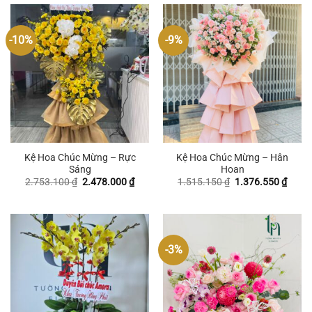
1.101.450 ₫.
1.515
-10%
-9%
Kệ Hoa Chúc Mừng – Rực
Kệ Hoa Chúc Mừng – Hân
Sáng
Hoan
Giá
Giá
Giá
Giá
2.753.100
₫
2.478.000
₫
1.515.150
₫
1.376.550
₫
gốc
hiện
gốc
hiện
là:
tại
là:
tại
2.753.100 ₫.
là:
1.515.150 ₫.
là:
2.478.000 ₫.
1.376
-3%