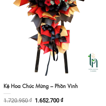
Kệ Hoa Chúc Mừng – Phồn Vinh
Giá
Giá
1.720.950
₫
1.652.700
₫