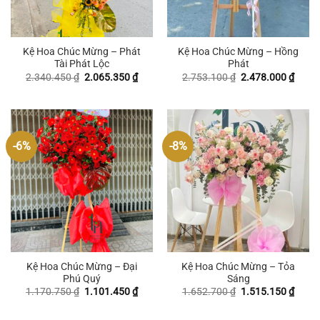
Kệ Hoa Chúc Mừng – Phát
Kệ Hoa Chúc Mừng – Hồng
Tài Phát Lộc
Phát
Giá
Giá
Giá
Giá
2.340.450
₫
2.065.350
₫
2.753.100
₫
2.478.000
₫
gốc
hiện
gốc
hiện
là:
tại
là:
tại
2.340.450 ₫.
là:
2.753.100 ₫.
là:
2.065.350 ₫.
2.478
-6%
-8%
Kệ Hoa Chúc Mừng – Đại
Kệ Hoa Chúc Mừng – Tỏa
Phú Quý
Sáng
Giá
Giá
Giá
Giá
1.170.750
₫
1.101.450
₫
1.652.700
₫
1.515.150
₫
gốc
hiện
gốc
hiện
là:
tại
là:
tại
1.170.750 ₫.
là:
1.652.700 ₫.
là: