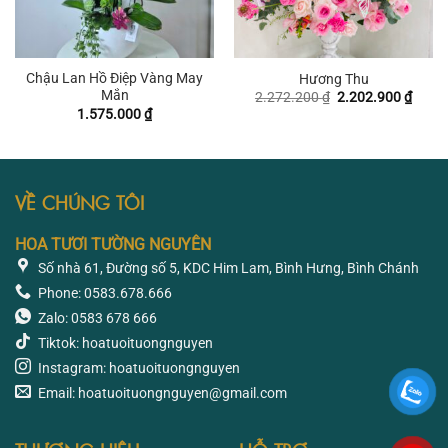
Chậu Lan Hồ Điệp Vàng May
Hương Thu
Mắn
Giá
Giá
2.272.200
₫
2.202.900
₫
gốc
hiện
1.575.000
₫
là:
tại
2.272.200 ₫.
là:
2.202
VỀ CHÚNG TÔI
HOA TƯƠI TƯỜNG NGUYÊN
Số nhà 61, Đường số 5, KDC Him Lam, Bình Hưng, Bình Chánh
Phone: 0583.678.666
Zalo: 0583 678 666
Tiktok: hoatuoituongnguyen
Instagram: hoatuoituongnguyen
Email: hoatuoituongnguyen@gmail.com