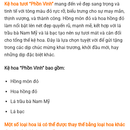
gốc
hiện
Kệ hoa tươi “Phồn Vinh”
mang đến vẻ đẹp sang trọng và
là:
tại
tinh tế với tông màu đỏ rực rỡ, biểu trưng cho sự may mắn,
1.720.950 ₫.
là:
thịnh vượng, và thành công. Hồng môn đỏ và hoa hồng đỏ
1.652.700 ₫.
làm nổi bật lên nét đẹp quyến rũ, mạnh mẽ, kết hợp với lá
trầu bà Nam Mỹ và lá bạc tạo nên sự tươi mát và cân đối
cho tổng thể kệ hoa. Đây là lựa chọn tuyệt vời để gửi tặng
trong các dịp chúc mừng khai trương, khởi đầu mới, hay
những dịp đặc biệt khác.
Kệ hoa “Phồn Vinh” bao gồm:
Hồng môn đỏ
Hoa hồng đỏ
Lá trầu bà Nam Mỹ
Lá bạc
Một số loại hoa lá có thể được thay thế bằng loại hoa khác