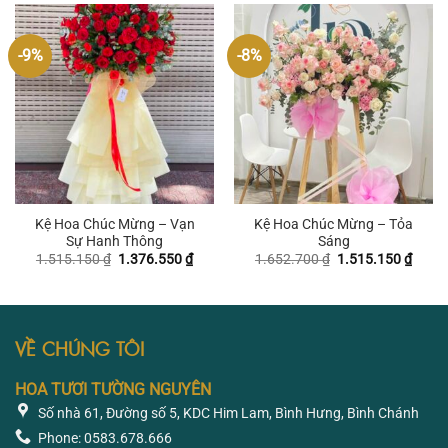
2.891.700 ₫.
2.478
-9%
-8%
Kệ Hoa Chúc Mừng – Vạn
Kệ Hoa Chúc Mừng – Tỏa
Sự Hanh Thông
Sáng
Giá
Giá
Giá
Giá
1.515.150
₫
1.376.550
₫
1.652.700
₫
1.515.150
₫
gốc
hiện
gốc
hiện
là:
tại
là:
tại
1.515.150 ₫.
là:
1.652.700 ₫.
là:
1.376.550 ₫.
1.515
VỀ CHÚNG TÔI
HOA TƯƠI TƯỜNG NGUYÊN
Số nhà 61, Đường số 5, KDC Him Lam, Bình Hưng, Bình Chánh
Phone: 0583.678.666