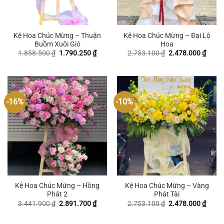
Kệ Hoa Chúc Mừng – Thuận
Kệ Hoa Chúc Mừng – Đại Lộ
Buồm Xuôi Gió
Hoa
Giá
Giá
Giá
Giá
1.858.500
₫
1.790.250
₫
2.753.100
₫
2.478.000
₫
gốc
hiện
gốc
hiện
là:
tại
là:
tại
1.858.500 ₫.
là:
2.753.100 ₫.
là:
1.790.250 ₫.
2.478
-16%
-10%
Kệ Hoa Chúc Mừng – Hồng
Kệ Hoa Chúc Mừng – Vàng
Phát 2
Phát Tài
Giá
Giá
Giá
Giá
3.441.900
₫
2.891.700
₫
2.753.100
₫
2.478.000
₫
gốc
hiện
gốc
hiện
là:
tại
là:
tại
3.441.900 ₫.
là:
2.753.100 ₫.
là: