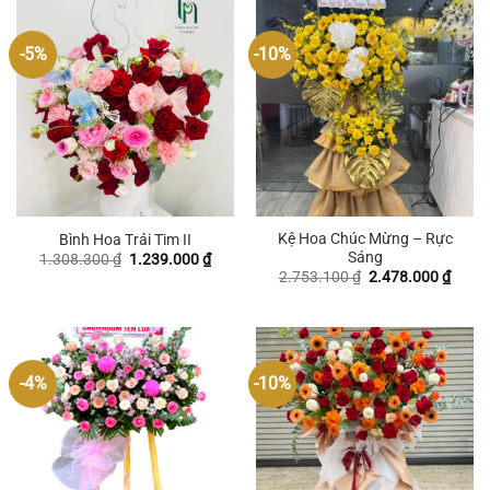
-5%
-10%
Kệ Hoa Chúc Mừng – Rực
Bình Hoa Trái Tim II
Sáng
Giá
Giá
1.308.300
₫
1.239.000
₫
gốc
hiện
Giá
Giá
2.753.100
₫
2.478.000
₫
là:
tại
gốc
hiện
1.308.300 ₫.
là:
là:
tại
1.239.000 ₫.
2.753.100 ₫.
là:
2.478
-4%
-10%