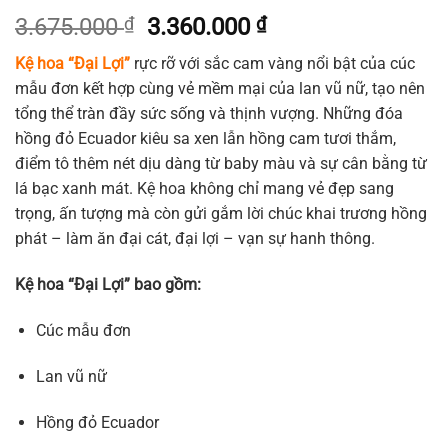
Giá
Giá
3.675.000
₫
3.360.000
₫
gốc
hiện
Kệ hoa “Đại Lợi”
rực rỡ với sắc cam vàng nổi bật của cúc
là:
tại
mẫu đơn kết hợp cùng vẻ mềm mại của lan vũ nữ, tạo nên
3.675.000 ₫.
là:
tổng thể tràn đầy sức sống và thịnh vượng. Những đóa
3.360.000 ₫.
hồng đỏ Ecuador kiêu sa xen lẫn hồng cam tươi thắm,
điểm tô thêm nét dịu dàng từ baby màu và sự cân bằng từ
lá bạc xanh mát. Kệ hoa không chỉ mang vẻ đẹp sang
trọng, ấn tượng mà còn gửi gắm lời chúc khai trương hồng
phát – làm ăn đại cát, đại lợi – vạn sự hanh thông.
Kệ hoa “Đại Lợi” bao gồm:
Cúc mẫu đơn
Lan vũ nữ
Hồng đỏ Ecuador