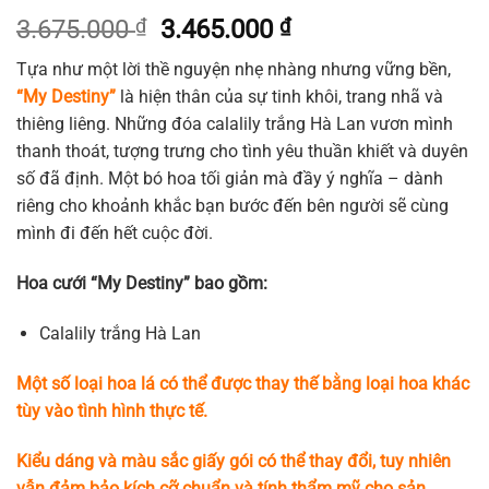
Giá
Giá
3.675.000
₫
3.465.000
₫
gốc
hiện
Tựa như một lời thề nguyện nhẹ nhàng nhưng vững bền,
là:
tại
“My Destiny”
là hiện thân của sự tinh khôi, trang nhã và
3.675.000 ₫.
là:
thiêng liêng. Những đóa calalily trắng Hà Lan vươn mình
3.465.000 ₫.
thanh thoát, tượng trưng cho tình yêu thuần khiết và duyên
số đã định. Một bó hoa tối giản mà đầy ý nghĩa – dành
riêng cho khoảnh khắc bạn bước đến bên người sẽ cùng
mình đi đến hết cuộc đời.
Hoa cưới “My Destiny” bao gồm:
Calalily trắng Hà Lan
Một số loại hoa lá có thể được thay thế bằng loại hoa khác
tùy vào tình hình thực tế.
Kiểu dáng và màu sắc giấy gói có thể thay đổi, tuy nhiên
vẫn đảm bảo kích cỡ chuẩn và tính thẩm mỹ cho sản