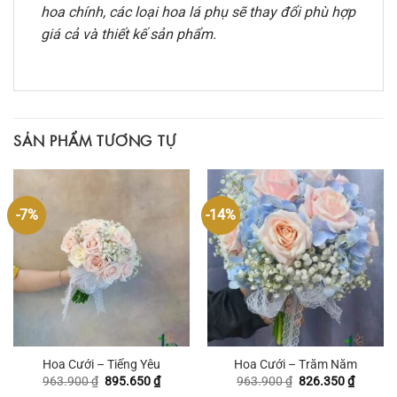
hoa chính, các loại hoa lá phụ sẽ thay đổi phù hợp
giá cả và thiết kế sản phẩm.
SẢN PHẨM TƯƠNG TỰ
-7%
-14%
Hoa Cưới – Tiếng Yêu
Hoa Cưới – Trăm Năm
Giá
Giá
Giá
Giá
963.900
₫
895.650
₫
963.900
₫
826.350
₫
gốc
hiện
gốc
hiện