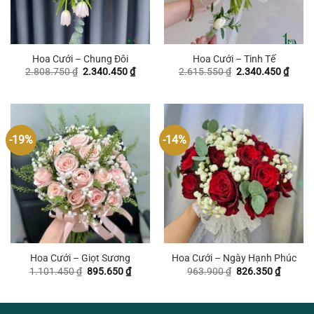
Hoa Cưới – Chung Đôi
Hoa Cưới – Tinh Tế
Giá
Giá
Giá
Giá
2.808.750
₫
2.340.450
₫
2.615.550
₫
2.340.450
₫
gốc
hiện
gốc
hiện
là:
tại
là:
tại
2.808.750 ₫.
là:
2.615.550 ₫.
là:
2.340.450 ₫.
2.340
-19%
-14%
Hoa Cưới – Giọt Sương
Hoa Cưới – Ngày Hạnh Phúc
Giá
Giá
Giá
Giá
1.101.450
₫
895.650
₫
963.900
₫
826.350
₫
gốc
hiện
gốc
hiện
là:
tại
là:
tại
1.101.450 ₫.
là:
963.900 ₫.
là:
895.650 ₫.
826.350