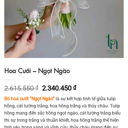
Hoa Cưới – Ngọt Ngào
Giá
Giá
2.615.550
₫
2.340.450
₫
gốc
hiện
Bó hoa cưới “Ngọt Ngào”
là sự kết hợp tinh tế giữa tulip
là:
tại
hồng, cát tường trắng, hoa hồng trắng và thủy châu. Tulip
2.615.550 ₫.
là:
hồng mang đến sắc hồng ngọt ngào, cát tường trắng biểu
2.340.450 ₫.
thị sự trong trắng và thuần khiết, hoa hồng trắng thể hiện
tình yêu trong sáng và vĩnh cửu, thủy châu mang đến sự