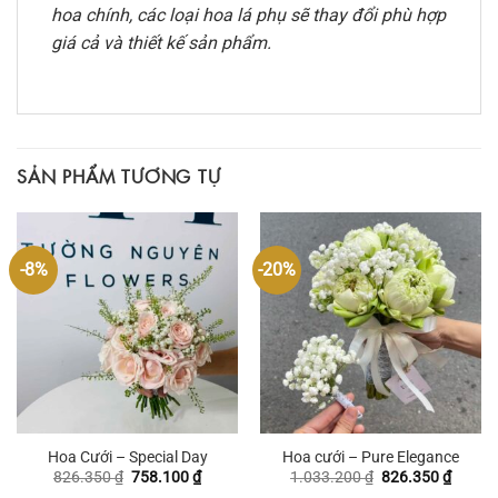
hoa chính, các loại hoa lá phụ sẽ thay đổi phù hợp
giá cả và thiết kế sản phẩm.
SẢN PHẨM TƯƠNG TỰ
-8%
-20%
Hoa Cưới – Special Day
Hoa cưới – Pure Elegance
Giá
Giá
Giá
Giá
826.350
₫
758.100
₫
1.033.200
₫
826.350
₫
gốc
hiện
gốc
hiện