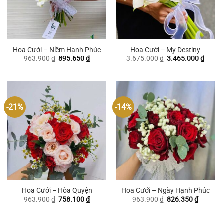
Hoa Cưới – Niềm Hạnh Phúc
Hoa Cưới – My Destiny
Giá
Giá
Giá
Giá
963.900
₫
895.650
₫
3.675.000
₫
3.465.000
₫
gốc
hiện
gốc
hiện
là:
tại
là:
tại
963.900 ₫.
là:
3.675.000 ₫.
là:
895.650 ₫.
3.465
-21%
-14%
Hoa Cưới – Hòa Quyện
Hoa Cưới – Ngày Hạnh Phúc
Giá
Giá
Giá
Giá
963.900
₫
758.100
₫
963.900
₫
826.350
₫
gốc
hiện
gốc
hiện
là:
tại
là:
tại
963.900 ₫.
là:
963.900 ₫.
là: