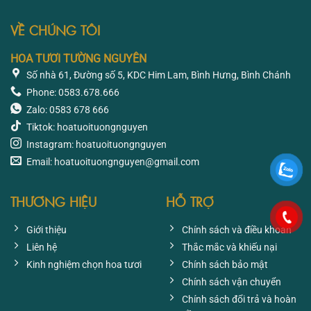
758.100 ₫.
826.350
VỀ CHÚNG TÔI
HOA TƯƠI TƯỜNG NGUYÊN
Số nhà 61, Đường số 5, KDC Him Lam, Bình Hưng, Bình Chánh
Phone: 0583.678.666
Zalo: 0583 678 666
Tiktok: hoatuoituongnguyen
Instagram: hoatuoituongnguyen
Email: hoatuoituongnguyen@gmail.com
THƯƠNG HIỆU
HỖ TRỢ
Giới thiệu
Chính sách và điều khoản
Liên hệ
Thắc mắc và khiếu nại
Kinh nghiệm chọn hoa tươi
Chính sách bảo mật
Chính sách vận chuyển
Chính sách đổi trả và hoàn