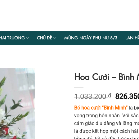
HAI TRƯƠNG
CHỦ ĐỀ
MỪNG NGÀY PHỤ NỮ 8/3
LAN H
Hoa Cưới – Bình 
Giá
1.033.200
₫
826.3
gốc
Bó hoa cưới “Bình Minh”
là bi
là:
vọng trong hôn nhân. Với sắc
1.033.2
cảm giác dịu dàng và lãng m
lá được kết hợp một cách hài 
hồng đỏ, tất cả đều tượng trư