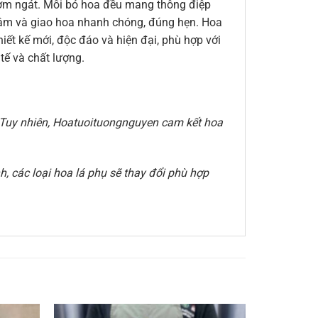
thơm ngát. Mỗi bó hoa đều mang thông điệp
n tâm và giao hoa nhanh chóng, đúng hẹn. Hoa
ết kế mới, độc đáo và hiện đại, phù hợp với
ế và chất lượng.
e. Tuy nhiên, Hoatuoituongnguyen cam kết hoa
, các loại hoa lá phụ sẽ thay đổi phù hợp