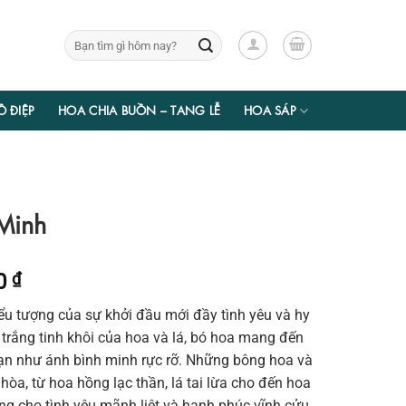
Tìm
kiếm:
Ồ ĐIỆP
HOA CHIA BUỒN – TANG LỄ
HOA SÁP
Minh
Giá
50
₫
hiện
ểu tượng của sự khởi đầu mới đầy tình yêu và hy
tại
 trắng tinh khôi của hoa và lá, bó hoa mang đến
00 ₫.
là:
ạn như ánh bình minh rực rỡ. Những bông hoa và
826.350 ₫.
hòa, từ hoa hồng lạc thần, lá tai lừa cho đến hoa
ng cho tình yêu mãnh liệt và hạnh phúc vĩnh cửu.