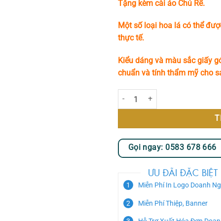
Tặng kèm cài áo Chú Rể.
Một số loại hoa lá có thể đượ
thực tế.
Kiểu dáng và màu sắc giấy gó
chuẩn và tính thẩm mỹ cho 
Hoa Cưới - Bình Minh số lượng
T
Gọi ngay: 0583 678 666
ƯU ĐÃI ĐẶC BIỆT
Miễn Phí In Logo Doanh Ng
Miễn Phí Thiệp, Banner
Hỗ Trợ Xuất Hóa Đơn Doan