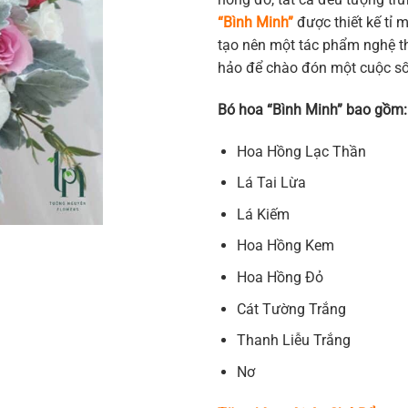
“Bình Minh”
được thiết kế tỉ mỉ
tạo nên một tác phẩm nghệ t
hảo để chào đón một cuộc số
Bó hoa “Bình Minh” bao gồm:
Hoa Hồng Lạc Thần
Lá Tai Lừa
Lá Kiếm
Hoa Hồng Kem
Hoa Hồng Đỏ
Cát Tường Trắng
Thanh Liễu Trắng
Nơ