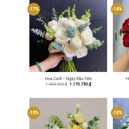
-17%
-14%
+
+
Hoa Cưới – Ngày Đầu Tiên
H
Giá
Giá
1.404.900
₫
1.170.750
₫
gốc
hiện
là:
tại
1.404.900 ₫.
là:
1.170.750 ₫.
-15%
-10%