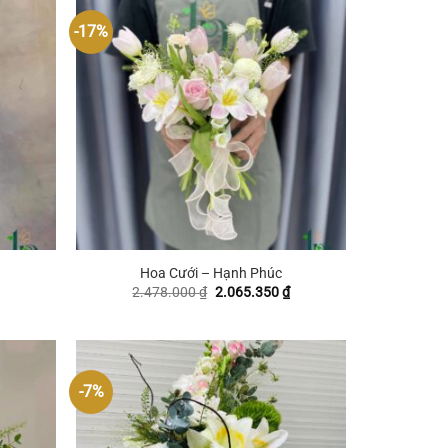
-17%
+
Hoa Cưới – Hạnh Phúc
iá
Giá
Giá
2.478.000
₫
2.065.350
₫
ện
gốc
hiện
i
là:
tại
:
2.478.000 ₫.
là:
95.650 ₫.
2.065.350 ₫.
-7%