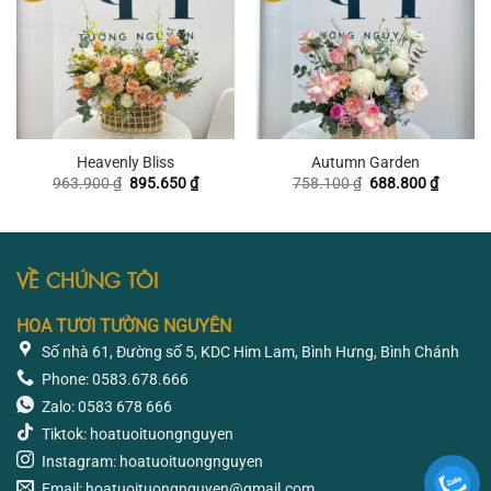
Heavenly Bliss
Autumn Garden
Giá
Giá
Giá
Giá
963.900
₫
895.650
₫
758.100
₫
688.800
₫
gốc
hiện
gốc
hiện
là:
tại
là:
tại
963.900 ₫.
là:
758.100 ₫.
là:
895.650 ₫.
688.800
VỀ CHÚNG TÔI
HOA TƯƠI TƯỜNG NGUYÊN
Số nhà 61, Đường số 5, KDC Him Lam, Bình Hưng, Bình Chánh
Phone: 0583.678.666
Zalo: 0583 678 666
Tiktok: hoatuoituongnguyen
Instagram: hoatuoituongnguyen
Email: hoatuoituongnguyen@gmail.com