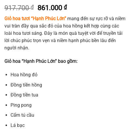
Giá
Giá
917.700
₫
861.000
₫
gốc
hiện
Giỏ hoa tươi “Hạnh Phúc Lớn”
mang đến sự rực rỡ và niềm
là:
tại
vui tràn đầy qua sắc đỏ của hoa hồng kết hợp cùng các
917.700 ₫.
là:
loài hoa tươi sáng. Đây là món quà tuyệt vời để truyền tải
861.000 ₫.
lời chúc phúc trọn vẹn và niềm hạnh phúc bền lâu đến
người nhận.
Giỏ hoa “Hạnh Phúc Lớn” bao gồm:
Hoa hồng đỏ
Đồng tiền hồng
Đồng tiền tua
Ping pong
Cẩm tú cầu
Lá bạc