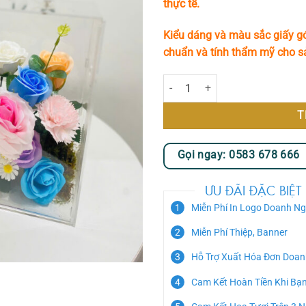
thực tế.
Kiểu dáng và màu sắc giấy gó
chuẩn và tính thẩm mỹ cho 
Giỏ Hoa Sáp Mica Rực Rỡ Sắc Mà
T
Gọi ngay: 0583 678 666
ƯU ĐÃI ĐẶC BIỆT
Miễn Phí In Logo Doanh Ng
Miễn Phí Thiệp, Banner
Hỗ Trợ Xuất Hóa Đơn Doan
Cam Kết Hoàn Tiền Khi Bạ