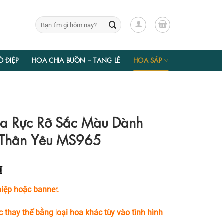
Tìm
kiếm:
Ồ ĐIỆP
HOA CHIA BUỒN – TANG LỄ
HOA SÁP
a Rực Rỡ Sắc Màu Dành
 Thân Yêu MS965
Giá
₫
hiện
iệp hoặc banner.
tại
₫.
là:
c thay thế bằng loại hoa khác tùy vào tình hình
746.550 ₫.