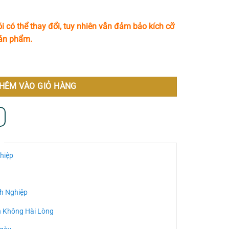
i có thể thay đổi, tuy nhiên vẫn đảm bảo kích cỡ
sản phẩm.
u Dành Tặng Cho Người Thân Yêu MS965 số lượng
HÊM VÀO GIỎ HÀNG
hiệp
h Nghiệp
n Không Hài Lòng