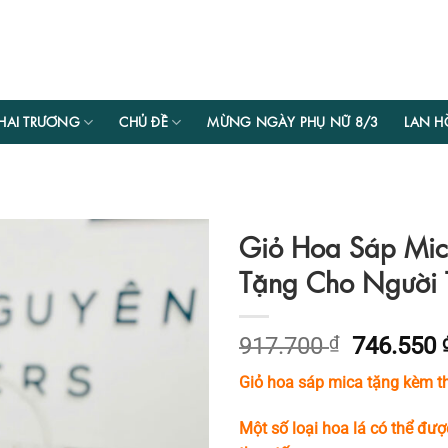
HAI TRƯƠNG
CHỦ ĐỀ
MỪNG NGÀY PHỤ NỮ 8/3
LAN H
Giỏ Hoa Sáp Mic
Tặng Cho Người
Giá
917.700
₫
746.550
gốc
Giỏ hoa sáp mica tặng kèm th
là:
917.700 
Một số loại hoa lá có thể đượ