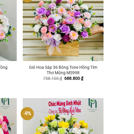
+
Hồng
Giỏ Hoa Sáp 36 Bông Tone Hồng Tím
Thơ Mộng MS998
iá
Giá
Giá
758.100
₫
688.800
₫
ện
gốc
hiện
i
là:
tại
:
758.100 ₫.
là:
26.350 ₫.
688.800 ₫.
-9%