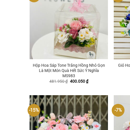
+
+
Hộp Hoa Sáp Tone Trắng Hồng Nhỏ Gọn
Giỏ H
Là Một Món Quà Hết Sức Ý Nghĩa
MS983
Giá
Giá
481.950
₫
400.050
₫
gốc
hiện
là:
tại
481.950 ₫.
là:
400.050 ₫.
-15%
-7%