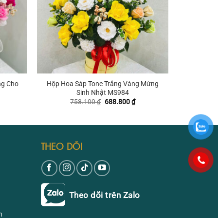
+
ng Cho
Hộp Hoa Sáp Tone Trắng Vàng Mừng
Sinh Nhật MS984
iá
Giá
Giá
758.100
₫
688.800
₫
iện
gốc
hiện
ại
là:
tại
₫.
à:
758.100 ₫.
là:
75.450 ₫.
688.800 ₫.
THEO DÕI
Theo dõi trên Zalo
n