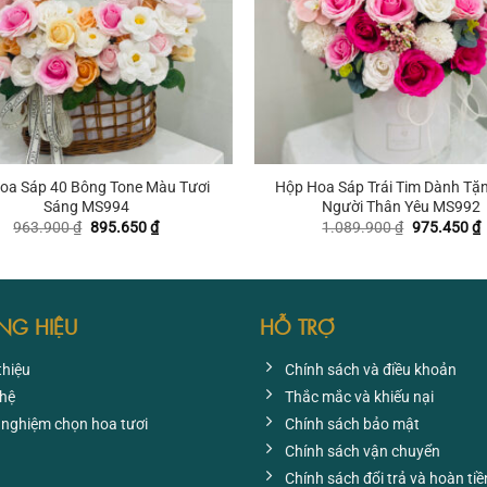
+
oa Sáp 40 Bông Tone Màu Tươi
Hộp Hoa Sáp Trái Tim Dành Tặ
Sáng MS994
Người Thân Yêu MS992
Giá
Giá
Giá
G
963.900
₫
895.650
₫
1.089.900
₫
975.450
₫
gốc
hiện
gốc
h
là:
tại
là:
t
963.900 ₫.
là:
1.089.900 
l
895.650 ₫.
9
NG HIỆU
HỖ TRỢ
thiệu
Chính sách và điều khoản
 hệ
Thắc mắc và khiếu nại
 nghiệm chọn hoa tươi
Chính sách bảo mật
Chính sách vận chuyển
Chính sách đổi trả và hoàn tiề