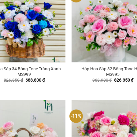
+
oa Sáp 34 Bông Tone Trắng Xanh
Hộp Hoa Sáp 32 Bông Tone 
MS999
MS995
Giá
Giá
Giá
G
826.350
₫
688.800
₫
963.900
₫
826.350
₫
gốc
hiện
gốc
hi
là:
tại
là:
tạ
826.350 ₫.
là:
963.900 ₫.
là
688.800 ₫.
8
-11%