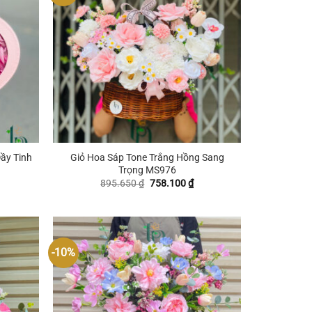
+
ầy Tinh
Giỏ Hoa Sáp Tone Trắng Hồng Sang
Trọng MS976
iá
Giá
Giá
895.650
₫
758.100
₫
ện
gốc
hiện
i
là:
tại
:
895.650 ₫.
là:
41.000 ₫.
758.100 ₫.
-10%