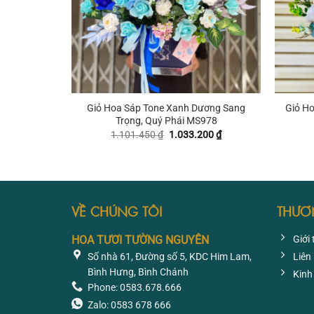
+
+
Giỏ Hoa Sáp Tone Xanh Dương Sang
Giỏ H
Trọng, Quý Phái MS978
Giá
Giá
1.101.450
₫
1.033.200
₫
gốc
hiện
là:
tại
1.101.450 ₫.
là:
1.033.200 ₫.
VỀ CHÚNG TÔI
THƯƠ
HOA TƯƠI TƯỜNG NGUYÊN
Giới 
Số nhà 61, Đường số 5, KDC Him Lam,
Liên
Bình Hưng, Bình Chánh
Kinh
Phone: 0583.678.666
Zalo: 0583 678 666