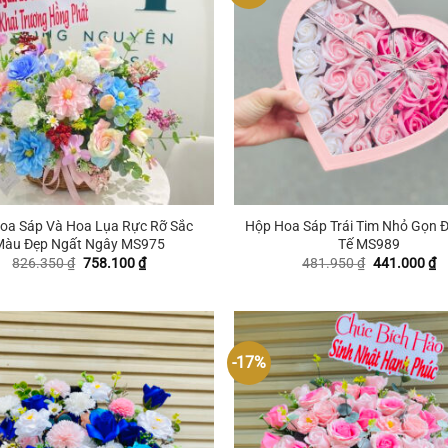
+
oa Sáp Và Hoa Lụa Rực Rỡ Sắc
Hộp Hoa Sáp Trái Tim Nhỏ Gọn Đ
Màu Đẹp Ngất Ngây MS975
Tế MS989
Giá
Giá
Giá
G
826.350
₫
758.100
₫
481.950
₫
441.000
₫
gốc
hiện
gốc
hi
là:
tại
là:
tạ
826.350 ₫.
là:
481.950 ₫.
là
758.100 ₫.
4
-17%