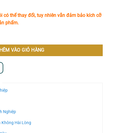
i có thể thay đổi, tuy nhiên vẫn đảm bảo kích cỡ
sản phẩm.
Trắng MS996 số lượng
HÊM VÀO GIỎ HÀNG
hiệp
h Nghiệp
n Không Hài Lòng