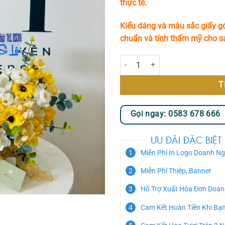
thực tế.
Kiểu dáng và màu sắc giấy gó
chuẩn và tính thẩm mỹ cho 
Giỏ Hoa Sáp 40 Bông Tone Vàng 
T
Gọi ngay: 0583 678 666
ƯU ĐÃI ĐẶC BIỆT
Miễn Phí In Logo Doanh Ng
Miễn Phí Thiệp, Banner
Hỗ Trợ Xuất Hóa Đơn Doan
Cam Kết Hoàn Tiền Khi Bạ