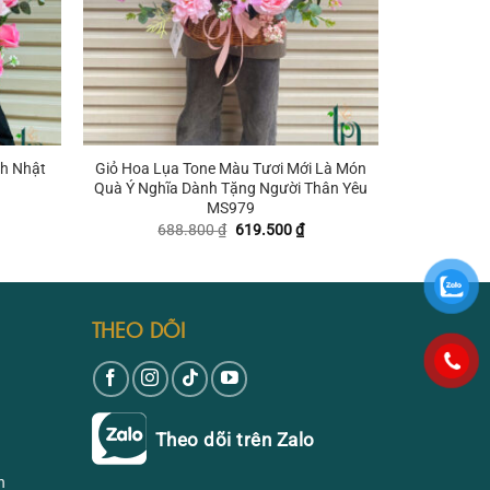
+
h Nhật
Giỏ Hoa Lụa Tone Màu Tươi Mới Là Món
Quà Ý Nghĩa Dành Tặng Người Thân Yêu
MS979
iá
iện
Giá
Giá
688.800
₫
619.500
₫
ại
gốc
hiện
₫.
à:
là:
tại
61.000 ₫.
688.800 ₫.
là:
619.500 ₫.
THEO DÕI
Theo dõi trên Zalo
n