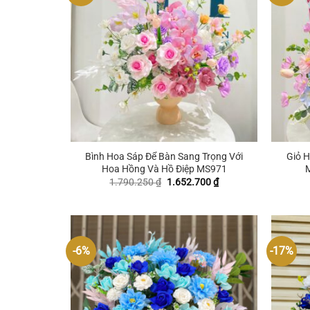
+
+
Bình Hoa Sáp Để Bàn Sang Trọng Với
Giỏ H
Hoa Hồng Và Hồ Điệp MS971
Giá
Giá
1.790.250
₫
1.652.700
₫
gốc
hiện
là:
tại
1.790.250 ₫.
là:
1.652.700 ₫.
-6%
-17%