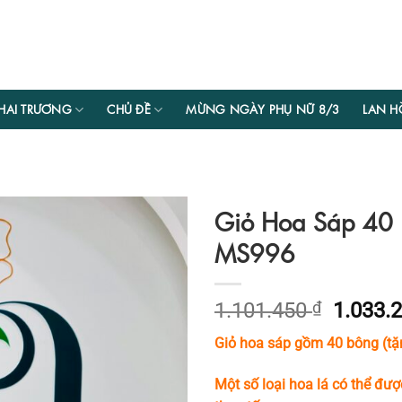
HAI TRƯƠNG
CHỦ ĐỀ
MỪNG NGÀY PHỤ NỮ 8/3
LAN H
Giỏ Hoa Sáp 40 
MS996
Giá
1.101.450
₫
1.033.
gốc
Giỏ hoa sáp gồm 40 bông (tặ
là:
1.101.4
Một số loại hoa lá có thể đượ