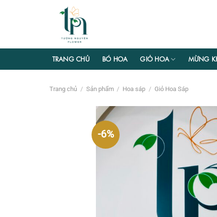
Chuyển
đến
nội
dung
TRANG CHỦ
BÓ HOA
GIỎ HOA
MỪNG K
Trang chủ
/
Sản phẩm
/
Hoa sáp
/
Giỏ Hoa Sáp
-6%