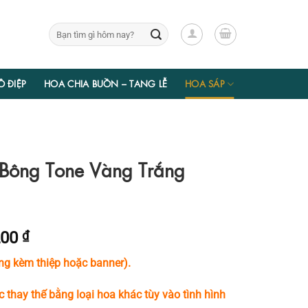
Tìm
kiếm:
Ồ ĐIỆP
HOA CHIA BUỒN – TANG LỄ
HOA SÁP
Bông Tone Vàng Trắng
Giá
200
₫
hiện
ng kèm thiệp hoặc banner).
tại
50 ₫.
là:
c thay thế bằng loại hoa khác tùy vào tình hình
1.033.200 ₫.