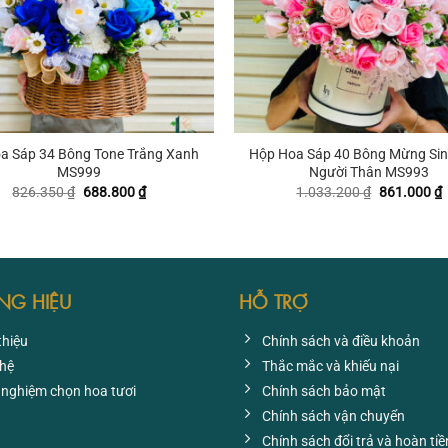
+
oa Sáp 34 Bông Tone Trắng Xanh
Hộp Hoa Sáp 40 Bông Mừng Sin
MS999
Người Thân MS993
Giá
Giá
Giá
G
826.350
₫
688.800
₫
1.033.200
₫
861.000
₫
gốc
hiện
gốc
h
là:
tại
là:
t
826.350 ₫.
là:
1.033.200 
l
688.800 ₫.
8
NG HIỆU
HỖ TRỢ
thiệu
Chính sách và điều khoản
 hệ
Thắc mắc và khiếu nại
 nghiệm chọn hoa tươi
Chính sách bảo mật
Chính sách vận chuyển
Chính sách đổi trả và hoàn tiề