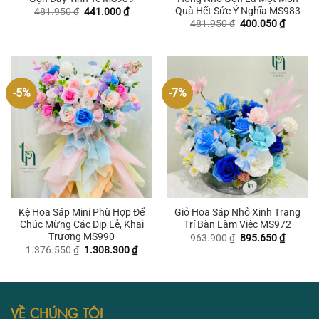
Quà Hết Sức Ý Nghĩa MS983
Giá
Giá
481.950
₫
441.000
₫
gốc
hiện
Giá
Giá
481.950
₫
400.050
₫
là:
tại
gốc
hiện
481.950 ₫.
là:
là:
tại
441.000 ₫.
481.950 ₫.
là:
400.050
-5%
-7%
Kệ Hoa Sáp Mini Phù Hợp Để
Giỏ Hoa Sáp Nhỏ Xinh Trang
Chúc Mừng Các Dịp Lễ, Khai
Trí Bàn Làm Việc MS972
Trương MS990
Giá
Giá
963.900
₫
895.650
₫
gốc
hiện
Giá
Giá
1.376.550
₫
1.308.300
₫
là:
tại
gốc
hiện
963.900 ₫.
là:
là:
tại
895.650
1.376.550 ₫.
là:
1.308.300 ₫.
VỀ CHÚNG TÔI