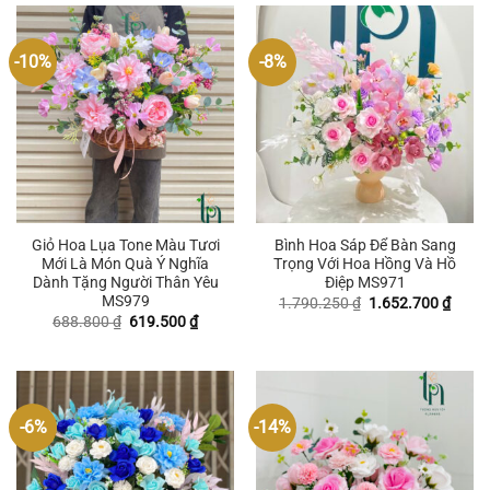
-10%
-8%
Giỏ Hoa Lụa Tone Màu Tươi
Bình Hoa Sáp Để Bàn Sang
Mới Là Món Quà Ý Nghĩa
Trọng Với Hoa Hồng Và Hồ
Dành Tặng Người Thân Yêu
Điệp MS971
MS979
Giá
Giá
1.790.250
₫
1.652.700
₫
gốc
hiện
Giá
Giá
688.800
₫
619.500
₫
là:
tại
gốc
hiện
1.790.250 ₫.
là:
là:
tại
1.652
688.800 ₫.
là:
619.500 ₫.
-6%
-14%