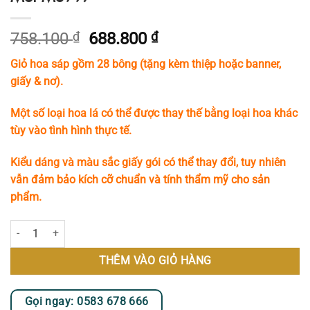
Giá
Giá
758.100
₫
688.800
₫
gốc
hiện
Giỏ hoa sáp gồm 28 bông (tặng kèm thiệp hoặc banner,
là:
tại
giấy & nơ).
758.100 ₫.
là:
688.800 ₫.
Một số loại hoa lá có thể được thay thế bằng loại hoa khác
tùy vào tình hình thực tế.
Kiểu dáng và màu sắc giấy gói có thể thay đổi, tuy nhiên
vẫn đảm bảo kích cỡ chuẩn và tính thẩm mỹ cho sản
phẩm.
Giỏ Hoa Sáp 28 Bông Tone Vàng Tươi Mới MS997 số lượng
THÊM VÀO GIỎ HÀNG
Gọi ngay: 0583 678 666