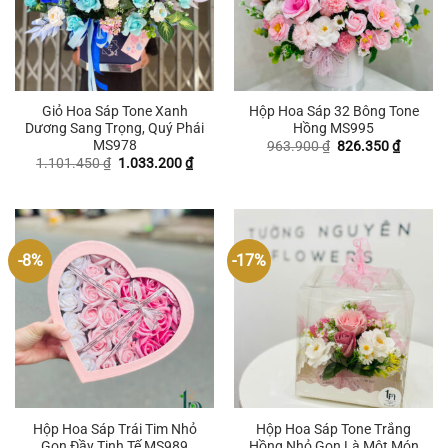
Giỏ Hoa Sáp Tone Xanh
Hộp Hoa Sáp 32 Bông Tone
Dương Sang Trọng, Quý Phái
Hồng MS995
MS978
Giá
Giá
963.900
₫
826.350
₫
gốc
hiện
Giá
Giá
1.101.450
₫
1.033.200
₫
là:
tại
gốc
hiện
963.900 ₫.
là:
là:
tại
826.350
1.101.450 ₫.
là:
1.033.200 ₫.
-8%
-17%
Hộp Hoa Sáp Trái Tim Nhỏ
Hộp Hoa Sáp Tone Trắng
Gọn Đầy Tinh Tế MS989
Hồng Nhỏ Gọn Là Một Món