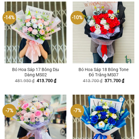
-14%
-10%
Bó Hoa Sáp 17 Bông Dịu
Bó Hoa Sáp 18 Bông Tone
Dàng MS02
Đỏ Trắng MS07
Giá
Giá
Giá
Giá
481.950
₫
413.700
₫
413.700
₫
371.700
₫
gốc
hiện
gốc
hiện
là:
tại
là:
tại
481.950 ₫.
là:
413.700 ₫.
là:
413.700 ₫.
371.700
-7%
-7%