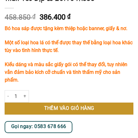
Giá
Giá
458.850
₫
386.400
₫
gốc
hiện
Bó hoa sáp được tặng kèm thiệp hoặc banner, giấy & nơ.
là:
tại
458.850 ₫.
là:
Một số loại hoa lá có thể được thay thế bằng loại hoa khác
386.400 ₫.
tùy vào tình hình thực tế.
Kiểu dáng và màu sắc giấy gói có thể thay đổi, tuy nhiên
vẫn đảm bảo kích cỡ chuẩn và tính thẩm mỹ cho sản
phẩm.
Bó Hoa Sáp Tone Đỏ Thắm Tặng Người Thân Yêu Dịp Lễ 20.10 MS63 s
THÊM VÀO GIỎ HÀNG
Gọi ngay: 0583 678 666