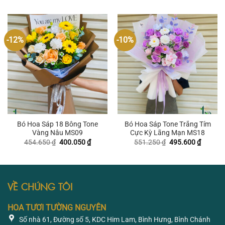
là:
tại
là:
tại
1.101.450 ₫.
là:
619.500 ₫.
là:
1.033.200 ₫.
551.250
-12%
-10%
Bó Hoa Sáp 18 Bông Tone
Bó Hoa Sáp Tone Trắng Tím
Vàng Nâu MS09
Cực Kỳ Lãng Mạn MS18
Giá
Giá
Giá
Giá
454.650
₫
400.050
₫
551.250
₫
495.600
₫
gốc
hiện
gốc
hiện
là:
tại
là:
tại
454.650 ₫.
là:
551.250 ₫.
là:
400.050 ₫.
495.600
VỀ CHÚNG TÔI
HOA TƯƠI TƯỜNG NGUYÊN
Số nhà 61, Đường số 5, KDC Him Lam, Bình Hưng, Bình Chánh