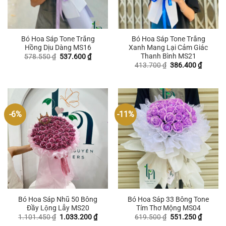
Bó Hoa Sáp Tone Trắng
Bó Hoa Sáp Tone Trắng
Hồng Dịu Dàng MS16
Xanh Mang Lại Cảm Giác
Thanh Bình MS21
Giá
Giá
578.550
₫
537.600
₫
gốc
hiện
Giá
Giá
413.700
₫
386.400
₫
là:
tại
gốc
hiện
578.550 ₫.
là:
là:
tại
537.600 ₫.
413.700 ₫.
là:
386.400
-6%
-11%
Bó Hoa Sáp Nhũ 50 Bông
Bó Hoa Sáp 33 Bông Tone
Đầy Lộng Lẫy MS20
Tím Thơ Mộng MS04
Giá
Giá
Giá
Giá
1.101.450
₫
1.033.200
₫
619.500
₫
551.250
₫
gốc
hiện
gốc
hiện