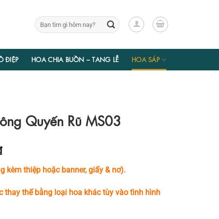
Tìm
kiếm:
Ồ ĐIỆP
HOA CHIA BUỒN – TANG LỄ
HOA SÁP
Bông Quyến Rũ MS03
Giá
₫
hiện
 kèm thiệp hoặc banner, giấy & nơ).
tại
₫.
là:
c thay thế bằng loại hoa khác tùy vào tình hình
344.400 ₫.