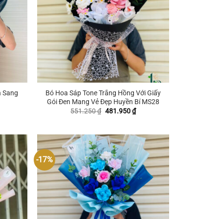
+
h Sang
Bó Hoa Sáp Tone Trắng Hồng Với Giấy
Gói Đen Mang Vẻ Đẹp Huyền Bí MS28
iá
Giá
Giá
551.250
₫
481.950
₫
ện
gốc
hiện
i
là:
tại
:
551.250 ₫.
là:
51.250 ₫.
481.950 ₫.
-17%