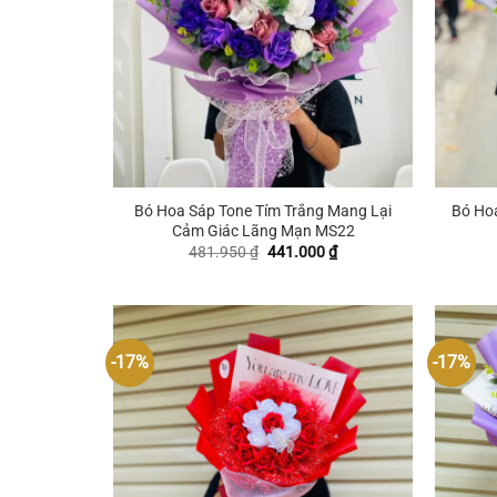
+
+
Bó Hoa Sáp Tone Tím Trắng Mang Lại
Bó Hoa
Cảm Giác Lãng Mạn MS22
Giá
Giá
481.950
₫
441.000
₫
gốc
hiện
là:
tại
481.950 ₫.
là:
441.000 ₫.
-17%
-17%