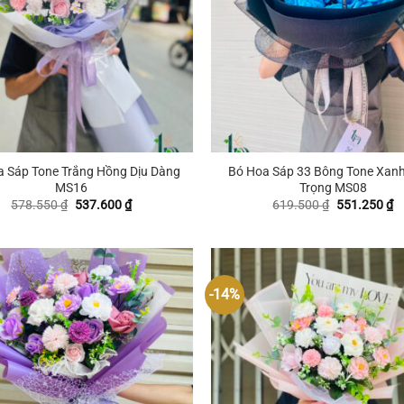
+
 Sáp Tone Trắng Hồng Dịu Dàng
Bó Hoa Sáp 33 Bông Tone Xan
MS16
Trọng MS08
Giá
Giá
Giá
G
578.550
₫
537.600
₫
619.500
₫
551.250
₫
gốc
hiện
gốc
hi
là:
tại
là:
tạ
578.550 ₫.
là:
619.500 ₫.
là
537.600 ₫.
5
-14%