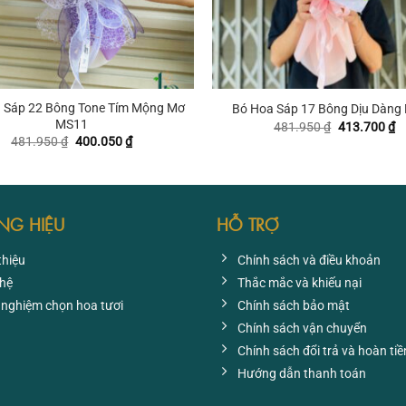
+
 Sáp 22 Bông Tone Tím Mộng Mơ
Bó Hoa Sáp 17 Bông Dịu Dàng
MS11
Giá
G
481.950
₫
413.700
₫
gốc
hi
Giá
Giá
481.950
₫
400.050
₫
là:
tạ
gốc
hiện
481.950 ₫.
là
là:
tại
4
481.950 ₫.
là:
400.050 ₫.
NG HIỆU
HỖ TRỢ
thiệu
Chính sách và điều khoản
 hệ
Thắc mắc và khiếu nại
 nghiệm chọn hoa tươi
Chính sách bảo mật
Chính sách vận chuyển
Chính sách đổi trả và hoàn tiề
Hướng dẫn thanh toán