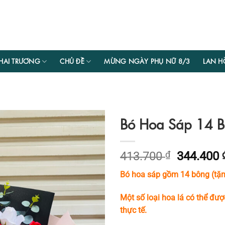
HAI TRƯƠNG
CHỦ ĐỀ
MỪNG NGÀY PHỤ NỮ 8/3
LAN H
Bó Hoa Sáp 14 
Giá
413.700
₫
344.400
gốc
Bó hoa sáp gồm 14 bông (tặng
là:
413.700 
Một số loại hoa lá có thể đượ
thực tế.