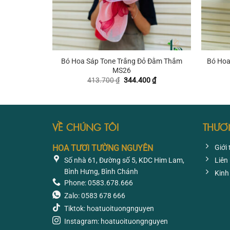
+
+
Bó Hoa Sáp Tone Trắng Đỏ Đằm Thắm
Bó Hoa
MS26
Giá
Giá
413.700
₫
344.400
₫
gốc
hiện
là:
tại
413.700 ₫.
là:
344.400 ₫.
VỀ CHÚNG TÔI
THƯƠ
HOA TƯƠI TƯỜNG NGUYÊN
Giới 
Số nhà 61, Đường số 5, KDC Him Lam,
Liên
Bình Hưng, Bình Chánh
Kinh
Phone: 0583.678.666
Zalo: 0583 678 666
Tiktok: hoatuoituongnguyen
Instagram: hoatuoituongnguyen