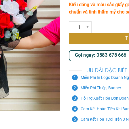
Kiểu dáng và màu sắc giấy gó
chuẩn và tính thẩm mỹ cho 
Bó Hoa Sáp 14 Bông Quyến Rũ MS
T
Gọi ngay: 0583 678 666
ƯU ĐÃI ĐẶC BIỆT
Miễn Phí In Logo Doanh Ng
Miễn Phí Thiệp, Banner
Hỗ Trợ Xuất Hóa Đơn Doan
Cam Kết Hoàn Tiền Khi Bạ
Cam Kết Hoa Tươi Trên 3 