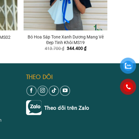
+
Bó Hoa Sáp Tone Xanh Dương Mang Vẻ
 MS02
Đẹp Tinh Khôi MS19
iá
ện
Giá
Giá
413.700
₫
344.400
₫
i
gốc
hiện
:
là:
tại
13.700 ₫.
413.700 ₫.
là:
344.400 ₫.
THEO DÕI
Theo dõi trên Zalo
n