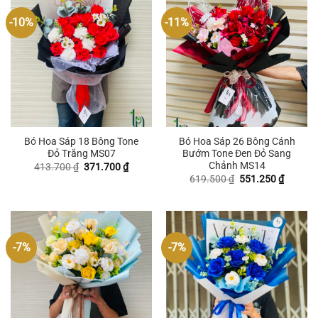
-10%
-11%
Bó Hoa Sáp 18 Bông Tone
Bó Hoa Sáp 26 Bông Cánh
Đỏ Trắng MS07
Bướm Tone Đen Đỏ Sang
Chảnh MS14
Giá
Giá
413.700
₫
371.700
₫
gốc
hiện
Giá
Giá
619.500
₫
551.250
₫
là:
tại
gốc
hiện
413.700 ₫.
là:
là:
tại
371.700 ₫.
619.500 ₫.
là:
551.250
-7%
-7%