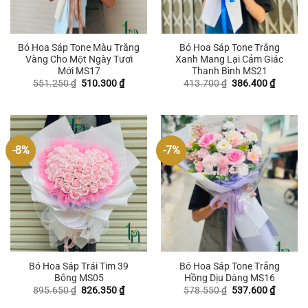
Bó Hoa Sáp Tone Màu Trắng
Bó Hoa Sáp Tone Trắng
Vàng Cho Một Ngày Tươi
Xanh Mang Lại Cảm Giác
Mới MS17
Thanh Bình MS21
Giá
Giá
Giá
Giá
551.250
₫
510.300
₫
413.700
₫
386.400
₫
gốc
hiện
gốc
hiện
là:
tại
là:
tại
551.250 ₫.
là:
413.700 ₫.
là:
510.300 ₫.
386.400
-8%
-7%
Bó Hoa Sáp Trái Tim 39
Bó Hoa Sáp Tone Trắng
Bông MS05
Hồng Dịu Dàng MS16
Giá
Giá
Giá
Giá
895.650
₫
826.350
₫
578.550
₫
537.600
₫
gốc
hiện
gốc
hiện
là:
tại
là:
tại