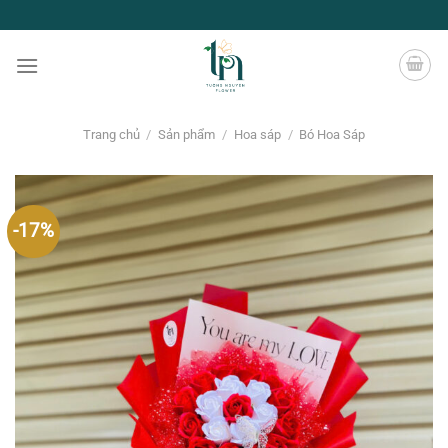
Chuyển
đến
nội
dung
Trang chủ
/
Sản phẩm
/
Hoa sáp
/
Bó Hoa Sáp
-17%