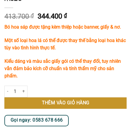
Giá
Giá
413.700
₫
344.400
₫
gốc
hiện
Bó hoa sáp được tặng kèm thiệp hoặc banner, giấy & nơ.
là:
tại
413.700 ₫.
là:
Một số loại hoa lá có thể được thay thế bằng loại hoa khác
344.400 ₫.
tùy vào tình hình thực tế.
Kiểu dáng và màu sắc giấy gói có thể thay đổi, tuy nhiên
vẫn đảm bảo kích cỡ chuẩn và tính thẩm mỹ cho sản
phẩm.
Bó Hoa Sáp Tone Trắng Đỏ Đằm Thắm MS26 số lượng
THÊM VÀO GIỎ HÀNG
Gọi ngay: 0583 678 666