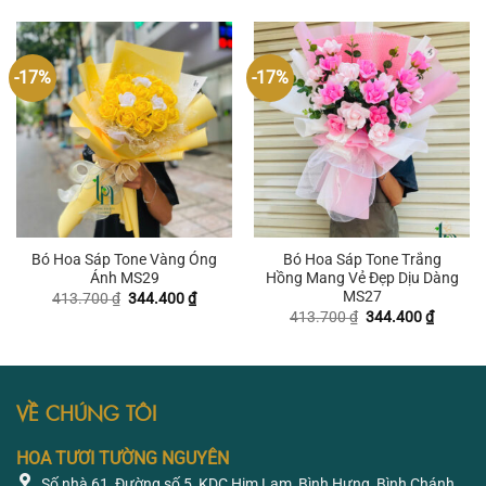
895.650 ₫.
là:
578.550 ₫.
là:
826.350 ₫.
537.600
-17%
-17%
Bó Hoa Sáp Tone Vàng Óng
Bó Hoa Sáp Tone Trắng
Ánh MS29
Hồng Mang Vẻ Đẹp Dịu Dàng
MS27
Giá
Giá
413.700
₫
344.400
₫
gốc
hiện
Giá
Giá
413.700
₫
344.400
₫
là:
tại
gốc
hiện
413.700 ₫.
là:
là:
tại
344.400 ₫.
413.700 ₫.
là:
344.400
VỀ CHÚNG TÔI
HOA TƯƠI TƯỜNG NGUYÊN
Số nhà 61, Đường số 5, KDC Him Lam, Bình Hưng, Bình Chánh