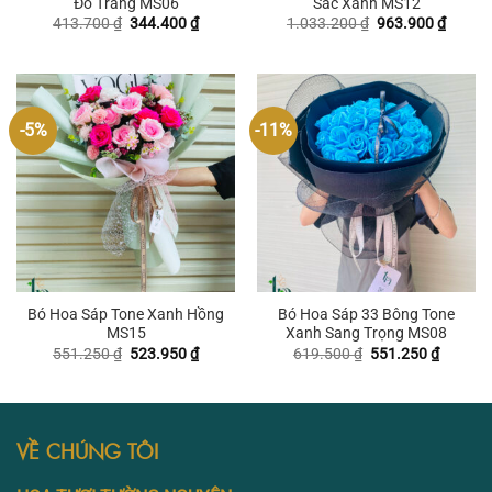
Đỏ Trắng MS06
Sắc Xanh MS12
Giá
Giá
Giá
Giá
413.700
₫
344.400
₫
1.033.200
₫
963.900
₫
gốc
hiện
gốc
hiện
là:
tại
là:
tại
413.700 ₫.
là:
1.033.200 ₫.
là:
344.400 ₫.
963.90
-5%
-11%
Bó Hoa Sáp Tone Xanh Hồng
Bó Hoa Sáp 33 Bông Tone
MS15
Xanh Sang Trọng MS08
Giá
Giá
Giá
Giá
551.250
₫
523.950
₫
619.500
₫
551.250
₫
gốc
hiện
gốc
hiện
là:
tại
là:
tại
551.250 ₫.
là:
619.500 ₫.
là:
523.950 ₫.
551.250
VỀ CHÚNG TÔI