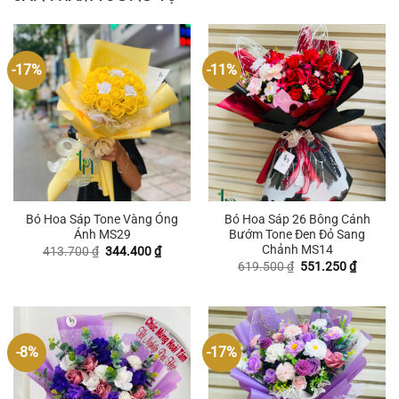
-17%
-11%
Bó Hoa Sáp Tone Vàng Óng
Bó Hoa Sáp 26 Bông Cánh
Ánh MS29
Bướm Tone Đen Đỏ Sang
Chảnh MS14
Giá
Giá
413.700
₫
344.400
₫
gốc
hiện
Giá
Giá
619.500
₫
551.250
₫
là:
tại
gốc
hiện
413.700 ₫.
là:
là:
tại
344.400 ₫.
619.500 ₫.
là:
551.250
-8%
-17%