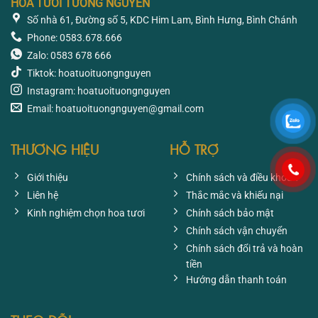
HOA TƯƠI TƯỜNG NGUYÊN
Số nhà 61, Đường số 5, KDC Him Lam, Bình Hưng, Bình Chánh
Phone: 0583.678.666
Zalo: 0583 678 666
Tiktok: hoatuoituongnguyen
Instagram: hoatuoituongnguyen
Email: hoatuoituongnguyen@gmail.com
THƯƠNG HIỆU
HỖ TRỢ
Giới thiệu
Chính sách và điều khoản
Liên hệ
Thắc mắc và khiếu nại
Kinh nghiệm chọn hoa tươi
Chính sách bảo mật
Chính sách vận chuyển
Chính sách đổi trả và hoàn
tiền
Hướng dẫn thanh toán