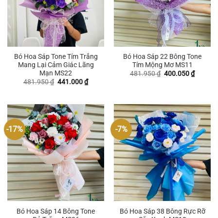
Bó Hoa Sáp Tone Tím Trắng
Bó Hoa Sáp 22 Bông Tone
Mang Lại Cảm Giác Lãng
Tím Mộng Mơ MS11
Mạn MS22
Giá
Giá
481.950
₫
400.050
₫
gốc
hiện
Giá
Giá
481.950
₫
441.000
₫
là:
tại
gốc
hiện
481.950 ₫.
là:
là:
tại
400.050
481.950 ₫.
là:
441.000 ₫.
-17%
-7%
Bó Hoa Sáp 14 Bông Tone
Bó Hoa Sáp 38 Bông Rực Rỡ