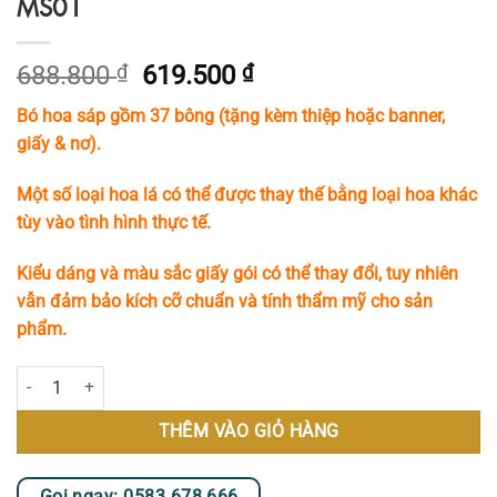
MS01
Giá
Giá
688.800
₫
619.500
₫
gốc
hiện
Bó hoa sáp gồm 37 bông (tặng kèm thiệp hoặc banner,
là:
tại
giấy & nơ).
688.800 ₫.
là:
619.500 ₫.
Một số loại hoa lá có thể được thay thế bằng loại hoa khác
tùy vào tình hình thực tế.
Kiểu dáng và màu sắc giấy gói có thể thay đổi, tuy nhiên
vẫn đảm bảo kích cỡ chuẩn và tính thẩm mỹ cho sản
phẩm.
Bó Hoa Sáp 37 Bông Tone Trắng Hồng MS01 số lượng
THÊM VÀO GIỎ HÀNG
Gọi ngay: 0583 678 666