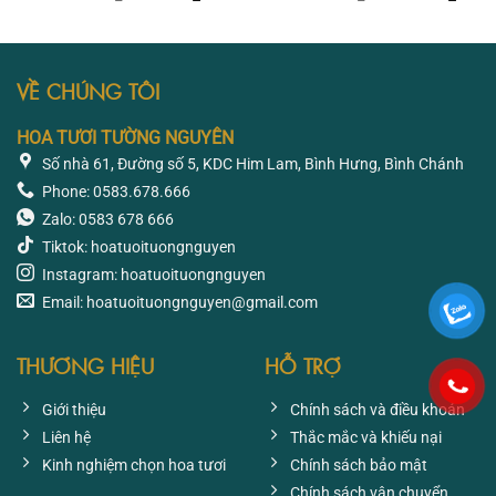
gốc
hiện
gốc
hiện
là:
tại
là:
tại
826.350 ₫.
là:
1.445.850 ₫.
là:
619.500 ₫.
1.239
VỀ CHÚNG TÔI
HOA TƯƠI TƯỜNG NGUYÊN
Số nhà 61, Đường số 5, KDC Him Lam, Bình Hưng, Bình Chánh
Phone: 0583.678.666
Zalo: 0583 678 666
Tiktok: hoatuoituongnguyen
Instagram: hoatuoituongnguyen
Email: hoatuoituongnguyen@gmail.com
THƯƠNG HIỆU
HỖ TRỢ
Giới thiệu
Chính sách và điều khoản
Liên hệ
Thắc mắc và khiếu nại
Kinh nghiệm chọn hoa tươi
Chính sách bảo mật
Chính sách vận chuyển