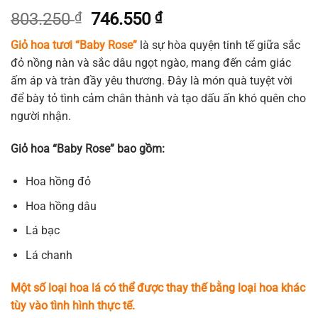
Giá
Giá
803.250
₫
746.550
₫
gốc
hiện
Giỏ hoa tươi “Baby Rose”
là sự hòa quyện tinh tế giữa sắc
là:
tại
đỏ nồng nàn và sắc dâu ngọt ngào, mang đến cảm giác
803.250 ₫.
là:
ấm áp và tràn đầy yêu thương. Đây là món quà tuyệt vời
746.550 ₫.
để bày tỏ tình cảm chân thành và tạo dấu ấn khó quên cho
người nhận.
Giỏ hoa “Baby Rose” bao gồm:
Hoa hồng đỏ
Hoa hồng dâu
Lá bạc
Lá chanh
Một số loại hoa lá có thể được thay thế bằng loại hoa khác
tùy vào tình hình thực tế.