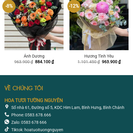
-8%
-12%
Ánh Dương
Hương Tình Yêu
Giá
Giá
Giá
Giá
963.900
₫
884.100
₫
1.101.450
₫
963.900
₫
gốc
hiện
gốc
hiện
là:
tại
là:
tại
963.900 ₫.
là:
1.101.450 ₫.
là:
884.100 ₫.
963.90
VỀ CHÚNG TÔI
HOA TƯƠI TƯỜNG NGUYÊN
Số nhà 61, Đường số 5, KDC Him Lam, Bình Hưng, Bình Chánh
Phone: 0583.678.666
Zalo: 0583 678 666
Tiktok: hoatuoituongnguyen