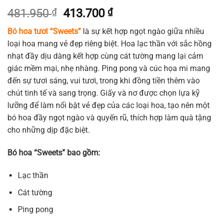
Giá
Giá
481.950
₫
413.700
₫
gốc
hiện
Bó hoa tươi “Sweets”
là sự kết hợp ngọt ngào giữa nhiều
là:
tại
loại hoa mang vẻ đẹp riêng biệt. Hoa lạc thần với sắc hồng
481.950 ₫.
là:
nhạt đầy dịu dàng kết hợp cùng cát tường mang lại cảm
413.700 ₫.
giác mềm mại, nhẹ nhàng. Ping pong và cúc họa mi mang
đến sự tươi sáng, vui tươi, trong khi đồng tiền thêm vào
chút tinh tế và sang trọng. Giấy và nơ được chọn lựa kỹ
lưỡng để làm nổi bật vẻ đẹp của các loại hoa, tạo nên một
bó hoa đầy ngọt ngào và quyến rũ, thích hợp làm quà tặng
cho những dịp đặc biệt.
Bó hoa “Sweets” bao gồm:
Lạc thần
Cát tường
Ping pong