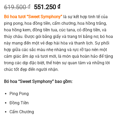
Giá
Giá
619.500
₫
551.250
₫
gốc
hiện
Bó hoa tươi “Sweet Symphony”
là sự kết hợp tinh tế của
là:
tại
ping pong, hoa đồng tiền, cẩm chướng, hoa hồng trắng,
619.500 ₫.
là:
hoa hồng kem, đồng tiền tua, cúc tana, cỏ đồng tiền, và
551.250 ₫.
thúy châu. Được gói bằng giấy và trang trí bằng nơ, bó hoa
này mang đến một vẻ đẹp hài hòa và thanh lịch. Sự phối
hợp giữa các sắc màu nhẹ nhàng và rực rỡ tạo nên một
cảm giác ấm áp và tươi mới, là món quà hoàn hảo để tặng
trong các dịp đặc biệt, thể hiện sự quan tâm và những lời
chúc tốt đẹp đến người nhận.
Bó hoa “Sweet Symphony” bao gồm:
Ping Pong
Đồng Tiền
Cẩm Chướng