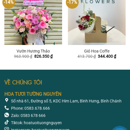
-14%
-17%
Vườn Hương Thảo
Giỏ Hoa Coffe
Giá
Giá
Giá
Giá
963.900
₫
826.350
₫
413.700
₫
344.400
₫
gốc
hiện
gốc
hiện
là:
tại
là:
tại
963.900 ₫.
là:
413.700 ₫.
là:
826.350 ₫.
344.400
VỀ CHÚNG TÔI
HOA TƯƠI TƯỜNG NGUYÊN
Số nhà 61, Đường số 5, KDC Him Lam, Bình Hưng, Bình Chánh
Phone: 0583.678.666
Zalo: 0583 678 666
Tiktok: hoatuoituongnguyen