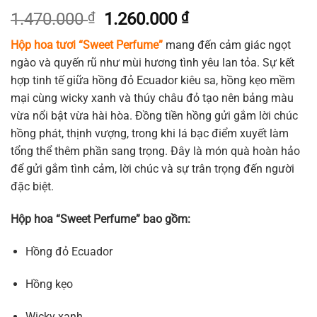
Giá
Giá
1.470.000
₫
1.260.000
₫
gốc
hiện
Hộp hoa tươi “Sweet Perfume”
mang đến cảm giác ngọt
là:
tại
ngào và quyến rũ như mùi hương tình yêu lan tỏa. Sự kết
1.470.000 ₫.
là:
hợp tinh tế giữa hồng đỏ Ecuador kiêu sa, hồng kẹo mềm
1.260.000 ₫.
mại cùng wicky xanh và thúy châu đỏ tạo nên bảng màu
vừa nổi bật vừa hài hòa. Đồng tiền hồng gửi gắm lời chúc
hồng phát, thịnh vượng, trong khi lá bạc điểm xuyết làm
tổng thể thêm phần sang trọng. Đây là món quà hoàn hảo
để gửi gắm tình cảm, lời chúc và sự trân trọng đến người
đặc biệt.
Hộp hoa “Sweet Perfume” bao gồm:
Hồng đỏ Ecuador
Hồng kẹo
Wicky xanh