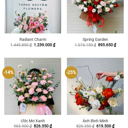
Radiant Charm
Spring Garden
Giá
Giá
Giá
Giá
1.445.850
₫
1.239.000
₫
1.074.150
₫
895.650
₫
gốc
hiện
gốc
hiện
là:
tại
là:
tại
1.445.850 ₫.
là:
1.074.150 ₫.
là:
1.239.000 ₫.
895.65
-14%
-25%
Ước Mơ Xanh
Ánh Bình Minh
Giá
Giá
Giá
Giá
963.900
₫
826.350
₫
826.350
₫
619.500
₫