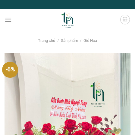
Chuyển
đến
nội
dung
Trang chủ
/
Sản phẩm
/
Giỏ Hoa
-6%