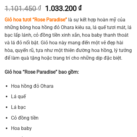
Giá
Giá
1.101.450
₫
1.033.200
₫
gốc
hiện
Giỏ hoa tươi “Rose Paradise”
là sự kết hợp hoàn mỹ của
là:
tại
những bông hoa hồng đỏ Ohara kiêu sa, lá quế tươi mát, lá
1.101.450 ₫.
là:
bạc lấp lánh, cỏ đồng tiền xinh xắn, hoa baby thanh thoát
1.033.200 ₫.
và lá đỏ nổi bật. Giỏ hoa này mang đến một vẻ đẹp hài
hòa, quyến rũ, tựa như một thiên đường hoa hồng, lý tưởng
để làm quà tặng hoặc trang trí cho những dịp đặc biệt.
Giỏ hoa “Rose Paradise” bao gồm:
Hoa hồng đỏ Ohara
Lá quế
Lá bạc
Cỏ đồng tiền
Hoa baby