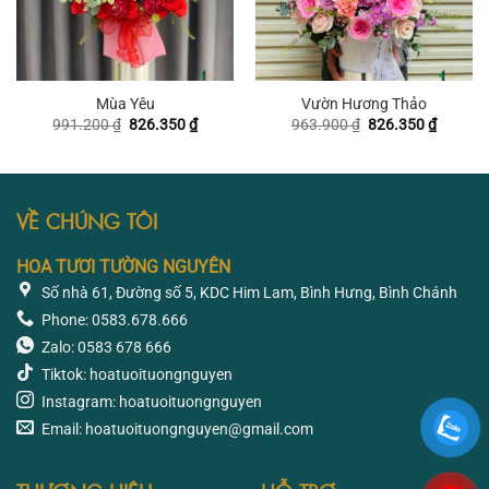
Mùa Yêu
Vườn Hương Thảo
Giá
Giá
Giá
Giá
991.200
₫
826.350
₫
963.900
₫
826.350
₫
gốc
hiện
gốc
hiện
là:
tại
là:
tại
991.200 ₫.
là:
963.900 ₫.
là:
826.350 ₫.
826.350
VỀ CHÚNG TÔI
HOA TƯƠI TƯỜNG NGUYÊN
Số nhà 61, Đường số 5, KDC Him Lam, Bình Hưng, Bình Chánh
Phone: 0583.678.666
Zalo: 0583 678 666
Tiktok: hoatuoituongnguyen
Instagram: hoatuoituongnguyen
Email: hoatuoituongnguyen@gmail.com