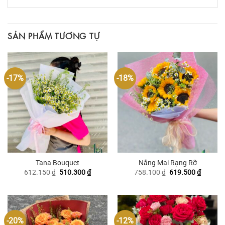
SẢN PHẨM TƯƠNG TỰ
-17%
-18%
Tana Bouquet
Nắng Mai Rạng Rỡ
Giá
Giá
Giá
Giá
612.150
₫
510.300
₫
758.100
₫
619.500
₫
gốc
hiện
gốc
hiện
là:
tại
là:
tại
612.150 ₫.
là:
758.100 ₫.
là:
510.300 ₫.
619.500
-20%
-12%