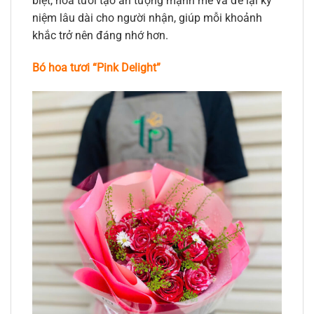
biệt, hoa tươi tạo ấn tượng mạnh mẽ và để lại kỷ
niệm lâu dài cho người nhận, giúp mỗi khoảnh
khắc trở nên đáng nhớ hơn.
Bó hoa tươi “Pink Delight”