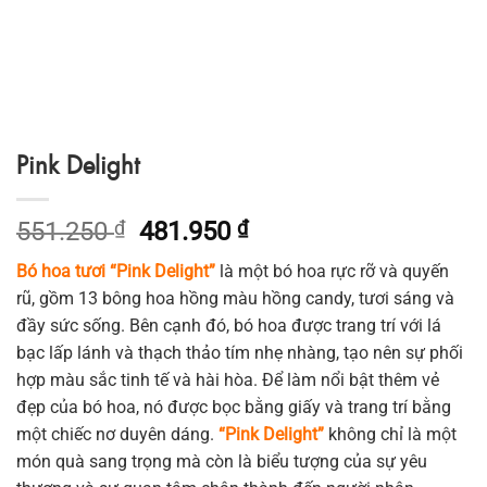
Pink Delight
Giá
Giá
551.250
₫
481.950
₫
gốc
hiện
Bó hoa tươi “Pink Delight”
là một bó hoa rực rỡ và quyến
là:
tại
rũ, gồm 13 bông hoa hồng màu hồng candy, tươi sáng và
551.250 ₫.
là:
đầy sức sống. Bên cạnh đó, bó hoa được trang trí với lá
481.950 ₫.
bạc lấp lánh và thạch thảo tím nhẹ nhàng, tạo nên sự phối
hợp màu sắc tinh tế và hài hòa. Để làm nổi bật thêm vẻ
đẹp của bó hoa, nó được bọc bằng giấy và trang trí bằng
một chiếc nơ duyên dáng.
“Pink Delight”
không chỉ là một
món quà sang trọng mà còn là biểu tượng của sự yêu