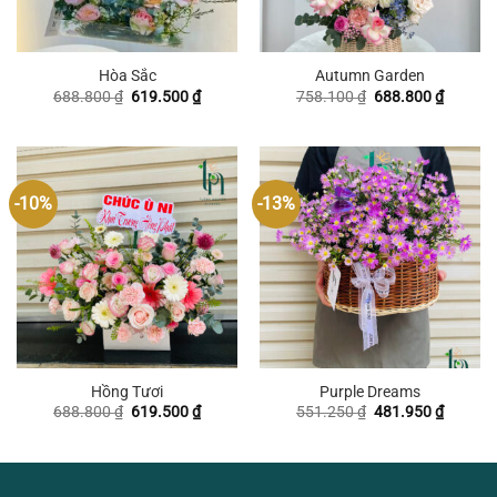
Hòa Sắc
Autumn Garden
Giá
Giá
Giá
Giá
688.800
₫
619.500
₫
758.100
₫
688.800
₫
gốc
hiện
gốc
hiện
là:
tại
là:
tại
688.800 ₫.
là:
758.100 ₫.
là:
619.500 ₫.
688.800
-10%
-13%
Hồng Tươi
Purple Dreams
Giá
Giá
Giá
Giá
688.800
₫
619.500
₫
551.250
₫
481.950
₫
gốc
hiện
gốc
hiện
là:
tại
là:
tại
688.800 ₫.
là:
551.250 ₫.
là:
619.500 ₫.
481.950