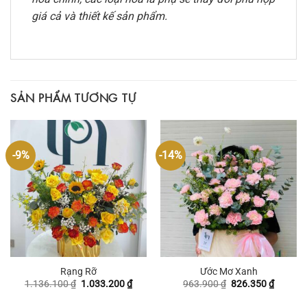
giá cả và thiết kế sản phẩm.
SẢN PHẨM TƯƠNG TỰ
-9%
-14%
Rạng Rỡ
Ước Mơ Xanh
Giá
Giá
Giá
Giá
1.136.100
₫
1.033.200
₫
963.900
₫
826.350
₫
gốc
hiện
gốc
hiện
là:
tại
là:
tại