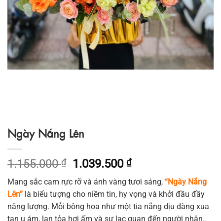
Ngày Nắng Lên
Giá
Giá
1.155.000
₫
1.039.500
₫
gốc
hiện
Mang sắc cam rực rỡ và ánh vàng tươi sáng,
“Ngày Nắng
là:
tại
Lên”
là biểu tượng cho niềm tin, hy vọng và khởi đầu đầy
1.155.000 ₫.
là:
năng lượng. Mỗi bông hoa như một tia nắng dịu dàng xua
1.039.500 ₫.
tan u ám, lan tỏa hơi ấm và sự lạc quan đến người nhận.