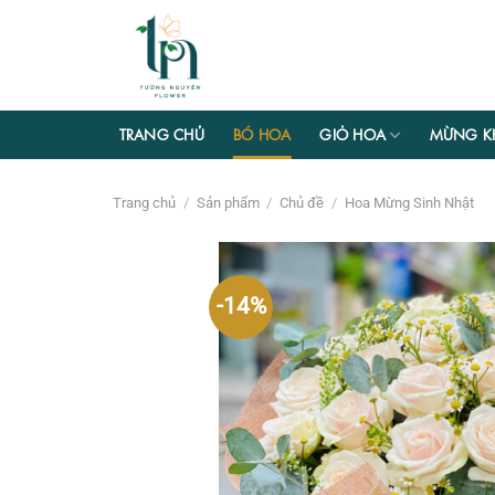
Chuyển
đến
nội
dung
TRANG CHỦ
BÓ HOA
GIỎ HOA
MỪNG K
Trang chủ
/
Sản phẩm
/
Chủ đề
/
Hoa Mừng Sinh Nhật
-14%