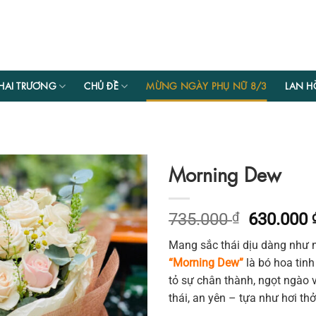
HAI TRƯƠNG
CHỦ ĐỀ
MỪNG NGÀY PHỤ NỮ 8/3
LAN H
Morning Dew
Giá
735.000
₫
630.000
gốc
Mang sắc thái dịu dàng như n
là:
“Morning Dew”
là bó hoa tin
735.000 
tỏ sự chân thành, ngọt ngào 
thái, an yên – tựa như hơi t