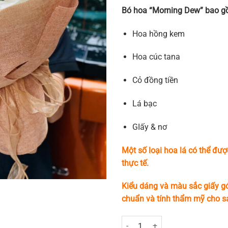
Bó hoa “Morning Dew” bao g
Hoa hồng kem
Hoa cúc tana
Cỏ đồng tiền
Lá bạc
GIấy & nơ
Một số loại hoa lá có thể đượ
thực tế.
Kiểu dáng và màu sắc giấy gó
chuẩn và tính thẩm mỹ cho 
Morning Dew số lượng