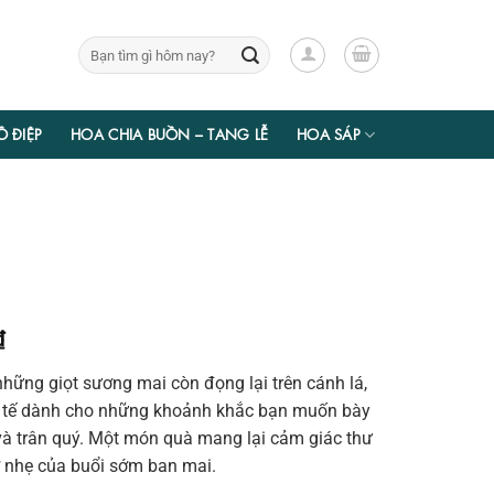
Tìm
kiếm:
Ồ ĐIỆP
HOA CHIA BUỒN – TANG LỄ
HOA SÁP
Giá
₫
hiện
hững giọt sương mai còn đọng lại trên cánh lá,
tại
h tế dành cho những khoảnh khắc bạn muốn bày
₫.
là:
và trân quý. Một món quà mang lại cảm giác thư
630.000 ₫.
hở nhẹ của buổi sớm ban mai.