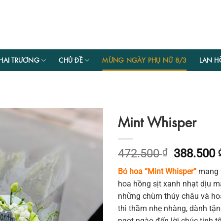
HAI TRƯƠNG
CHỦ ĐỀ
MỪNG NGÀY PHỤ NỮ 8/3
LAN H
Mint Whisper
Giá
472.500
₫
388.500
gốc
Bó hoa “Mint Whisper”
mang v
là:
hoa hồng sịt xanh nhạt dịu mắ
472.500 
những chùm thúy châu và hoa
thì thầm nhẹ nhàng, dành tặ
ngọt ngào đến lời chúc tinh t