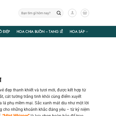
Tìm
kiếm:
Ồ ĐIỆP
HOA CHIA BUỒN – TANG LỄ
HOA SÁP
Giá
₫
hiện
ẻ đẹp thanh khiết và tươi mới, được kết hợp từ
tại
t, cát tường trắng tinh khôi cùng điểm xuyết
₫.
là:
 lá phụ mềm mại. Sắc xanh mát dịu như một lời
388.500 ₫.
ng cho những khoảnh khắc đáng yêu – từ kỷ niệm
ế.
“Mint Whisper”
là lựa chọn hoàn hảo để trao