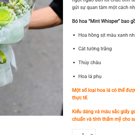
gửi sự quan tâm một cách n
Bó hoa “Mint Whisper” bao g
Hoa hồng sịt màu xanh nh
Cát tường trắng
Thúy châu
Hoa lá phụ
Một số loại hoa lá có thể đượ
thực tế.
Kiểu dáng và màu sắc giấy gó
chuẩn và tính thẩm mỹ cho 
Mint Whisper số lượng