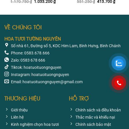
Giá
Giá
Giá
Giá
1.170.750
₫
1.033.200
₫
551.250
₫
413.700
₫
gốc
hiện
gốc
hiện
là:
tại
là:
tại
1.170.750 ₫.
là:
551.250 ₫.
là:
1.033.200 ₫.
413.700
VỀ CHÚNG TÔI
HOA TƯƠI TƯỜNG NGUYÊN
Số nhà 61, Đường số 5, KDC Him Lam, Bình Hưng, Bình Chánh
Phone: 0583.678.666
Zalo: 0583 678 666
Tiktok: hoatuoituongnguyen
Instagram: hoatuoituongnguyen
Email: hoatuoituongnguyen@gmail.com
THƯƠNG HIỆU
HỖ TRỢ
Giới thiệu
Chính sách và điều khoản
Liên hệ
Thắc mắc và khiếu nại
Kinh nghiệm chọn hoa tươi
Chính sách bảo mật