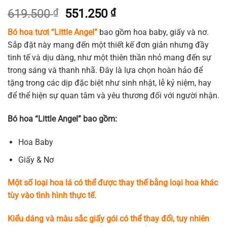
Giá
Giá
619.500
₫
551.250
₫
gốc
hiện
Bó hoa tươi “Little Angel”
bao gồm hoa baby, giấy và nơ.
là:
tại
Sắp đặt này mang đến một thiết kế đơn giản nhưng đầy
619.500 ₫.
là:
tinh tế và dịu dàng, như một thiên thần nhỏ mang đến sự
551.250 ₫.
trong sáng và thanh nhã. Đây là lựa chọn hoàn hảo để
tặng trong các dịp đặc biệt như sinh nhật, lễ kỷ niệm, hay
để thể hiện sự quan tâm và yêu thương đối với người nhận.
Bó hoa “Little Angel” bao gồm:
Hoa Baby
Giấy & Nơ
Một số loại hoa lá có thể được thay thế bằng loại hoa khác
tùy vào tình hình thực tế.
Kiểu dáng và màu sắc giấy gói có thể thay đổi, tuy nhiên