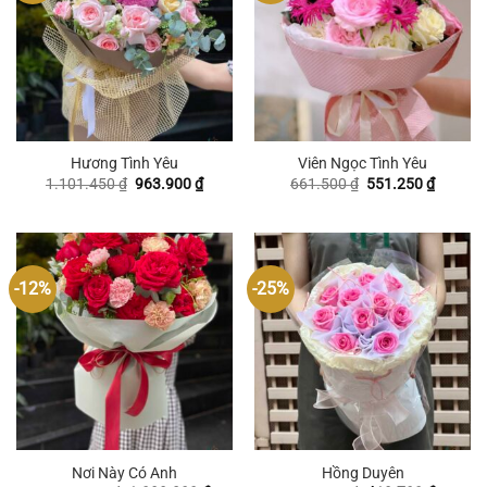
Hương Tình Yêu
Viên Ngọc Tình Yêu
Giá
Giá
Giá
Giá
1.101.450
₫
963.900
₫
661.500
₫
551.250
₫
gốc
hiện
gốc
hiện
là:
tại
là:
tại
1.101.450 ₫.
là:
661.500 ₫.
là:
963.900 ₫.
551.250
-12%
-25%
Nơi Này Có Anh
Hồng Duyên