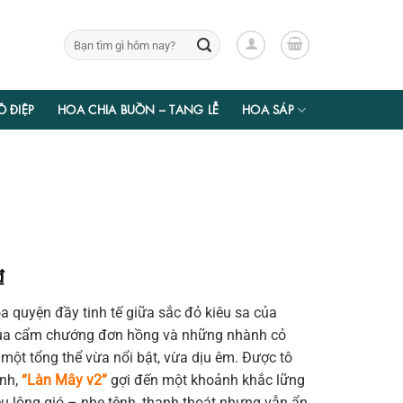
Tìm
kiếm:
Ồ ĐIỆP
HOA CHIA BUỒN – TANG LỄ
HOA SÁP
Giá
₫
hiện
a quyện đầy tinh tế giữa sắc đỏ kiêu sa của
tại
ủa cẩm chướng đơn hồng và những nhành cỏ
₫.
là:
 một tổng thể vừa nổi bật, vừa dịu êm. Được tô
367.500 ₫.
anh,
“Làn Mây v2”
gợi đến một khoảnh khắc lững
ều lộng gió – nhẹ tênh, thanh thoát nhưng vẫn ẩn