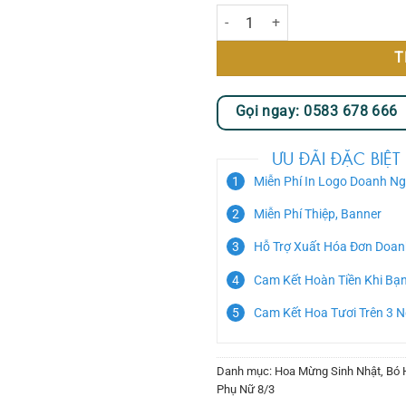
Làn Mây v2 số lượng
T
Gọi ngay: 0583 678 666
ƯU ĐÃI ĐẶC BIỆT
Miễn Phí In Logo Doanh Ng
Miễn Phí Thiệp, Banner
Hỗ Trợ Xuất Hóa Đơn Doan
Cam Kết Hoàn Tiền Khi Bạ
Cam Kết Hoa Tươi Trên 3 
Danh mục:
Hoa Mừng Sinh Nhật
,
Bó 
Phụ Nữ 8/3