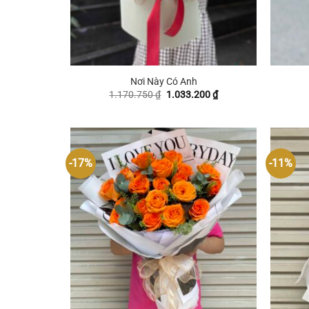
+
+
Nơi Này Có Anh
Giá
Giá
1.170.750
₫
1.033.200
₫
gốc
hiện
là:
tại
1.170.750 ₫.
là:
1.033.200 ₫.
-17%
-11%
+
+