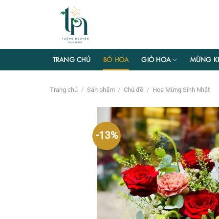
Chuyển
đến
nội
dung
TRANG CHỦ
BÓ HOA
GIỎ HOA
MỪNG K
Trang chủ
/
Sản phẩm
/
Chủ đề
/
Hoa Mừng Sinh Nhật
-13%