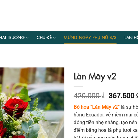
HAI TRƯƠNG
CHỦ ĐỀ
MỪNG NGÀY PHỤ NỮ 8/3
LAN H
Làn Mây v2
Giá
420.000
₫
367.500
gốc
Bó hoa “Làn Mây v2”
là sự hò
là:
hồng Ecuador, vẻ mềm mại c
420.000 
đồng tiền nhẹ nhàng, tạo nên
điểm bằng hoa lá phụ tươi x
lờ trôi của áng mây trong chi