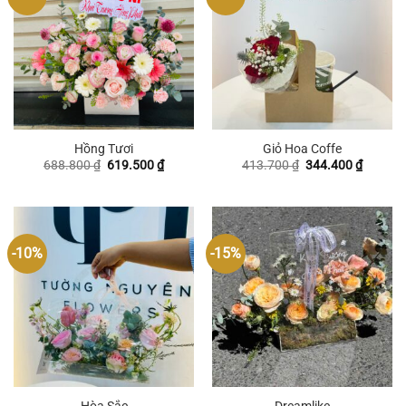
Hồng Tươi
Giỏ Hoa Coffe
Giá
Giá
Giá
Giá
688.800
₫
619.500
₫
413.700
₫
344.400
₫
gốc
hiện
gốc
hiện
là:
tại
là:
tại
688.800 ₫.
là:
413.700 ₫.
là:
619.500 ₫.
344.400
-10%
-15%