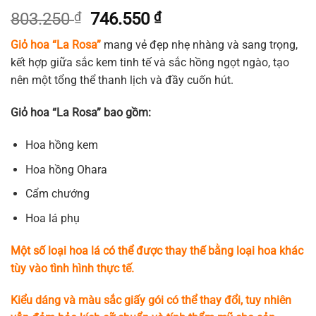
Giá
Giá
803.250
₫
746.550
₫
gốc
hiện
Giỏ hoa “La Rosa”
mang vẻ đẹp nhẹ nhàng và sang trọng,
là:
tại
kết hợp giữa sắc kem tinh tế và sắc hồng ngọt ngào, tạo
803.250 ₫.
là:
nên một tổng thể thanh lịch và đầy cuốn hút.
746.550 ₫.
Giỏ hoa “La Rosa” bao gồm:
Hoa hồng kem
Hoa hồng Ohara
Cẩm chướng
Hoa lá phụ
Một số loại hoa lá có thể được thay thế bằng loại hoa khác
tùy vào tình hình thực tế.
Kiểu dáng và màu sắc giấy gói có thể thay đổi, tuy nhiên