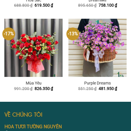
Hòa Sắc
Dreamlike
Giá
Giá
Giá
Giá
688.800
₫
619.500
₫
895.650
₫
758.100
₫
gốc
hiện
gốc
hiện
là:
tại
là:
tại
688.800 ₫.
là:
895.650 ₫.
là:
619.500 ₫.
758.100
-17%
-13%
Mùa Yêu
Purple Dreams
Giá
Giá
Giá
Giá
991.200
₫
826.350
₫
551.250
₫
481.950
₫
gốc
hiện
gốc
hiện
là:
tại
là:
tại
991.200 ₫.
là:
551.250 ₫.
là:
826.350 ₫.
481.950
VỀ CHÚNG TÔI
HOA TƯƠI TƯỜNG NGUYÊN