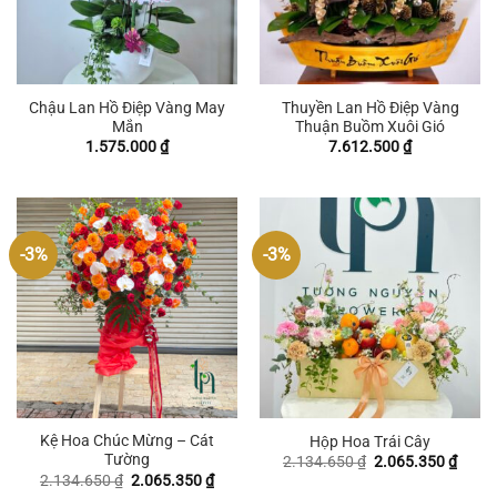
Chậu Lan Hồ Điệp Vàng May
Thuyền Lan Hồ Điệp Vàng
Mắn
Thuận Buồm Xuôi Gió
1.575.000
₫
7.612.500
₫
-3%
-3%
Kệ Hoa Chúc Mừng – Cát
Hộp Hoa Trái Cây
Tường
Giá
Giá
2.134.650
₫
2.065.350
₫
gốc
hiện
Giá
Giá
2.134.650
₫
2.065.350
₫
là:
tại
gốc
hiện