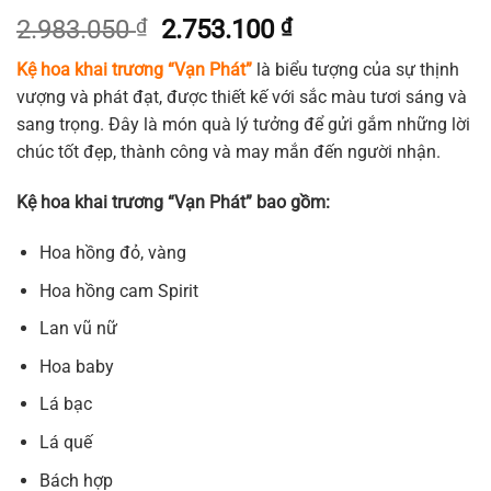
Giá
Giá
2.983.050
₫
2.753.100
₫
gốc
hiện
Kệ hoa khai trương “Vạn Phát”
là biểu tượng của sự thịnh
là:
tại
vượng và phát đạt, được thiết kế với sắc màu tươi sáng và
2.983.050 ₫.
là:
sang trọng. Đây là món quà lý tưởng để gửi gắm những lời
2.753.100 ₫.
chúc tốt đẹp, thành công và may mắn đến người nhận.
Kệ hoa khai trương “Vạn Phát” bao gồm:
Hoa hồng đỏ, vàng
Hoa hồng cam Spirit
Lan vũ nữ
Hoa baby
Lá bạc
Lá quế
Bách hợp