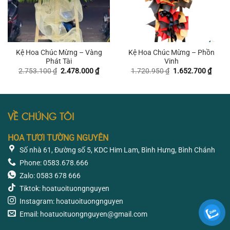
Kệ Hoa Chúc Mừng – Vàng
Kệ Hoa Chúc Mừng – Phồn
Phát Tài
Vinh
Giá
Giá
Giá
Giá
2.753.100
₫
2.478.000
₫
1.720.950
₫
1.652.700
₫
gốc
hiện
gốc
hiện
là:
tại
là:
tại
2.753.100 ₫.
là:
1.720.950 ₫.
là:
2.478.000 ₫.
1.652
VỀ CHÚNG TÔI
HOA TƯƠI TƯỜNG NGUYÊN
Số nhà 61, Đường số 5, KDC Him Lam, Bình Hưng, Bình Chánh
Phone: 0583.678.666
Zalo: 0583 678 666
Tiktok: hoatuoituongnguyen
Instagram: hoatuoituongnguyen
Email: hoatuoituongnguyen@gmail.com