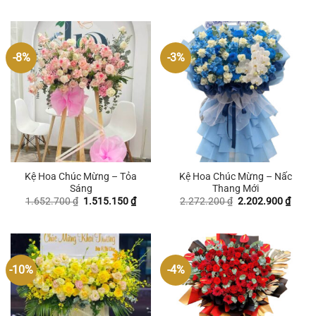
2.134.650 ₫.
là:
là:
tại
2.065
2.134.650 ₫.
là:
2.065.350 ₫.
-8%
-3%
Kệ Hoa Chúc Mừng – Tỏa
Kệ Hoa Chúc Mừng – Nấc
Sáng
Thang Mới
Giá
Giá
Giá
Giá
1.652.700
₫
1.515.150
₫
2.272.200
₫
2.202.900
₫
gốc
hiện
gốc
hiện
là:
tại
là:
tại
1.652.700 ₫.
là:
2.272.200 ₫.
là:
1.515.150 ₫.
2.202
-10%
-4%