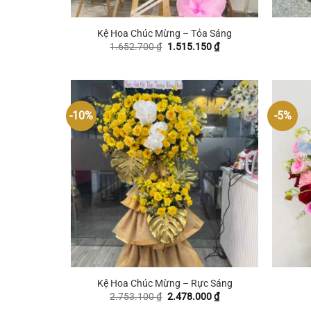
+
+
Kệ Hoa Chúc Mừng – Tỏa Sáng
Giá
Giá
1.652.700
₫
1.515.150
₫
gốc
hiện
là:
tại
1.652.700 ₫.
là:
1.515.150 ₫.
-10%
-5%
+
+
Kệ Hoa Chúc Mừng – Rực Sáng
Giá
Giá
2.753.100
₫
2.478.000
₫
gốc
hiện