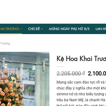
HAI TRƯƠNG
CHỦ ĐỀ
MỪNG NGÀY PHỤ NỮ 8/3
LAN H
 Trương
Kệ Hoa Khai Trươ
Giá
2.205.000
₫
2.100.
gốc
Mang sắc cam đào rực rỡ và
là:
chúc đầy ý nghĩa cho một kh
2.205.0
simmơ nở rộ như biểu tượng c
trầu bà Nam Mỹ, lá chanh Hà 
thể nổi bật, tràn đầy sinh khí v