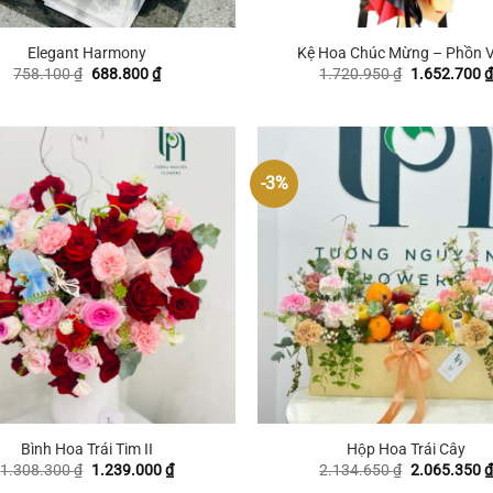
+
Elegant Harmony
Kệ Hoa Chúc Mừng – Phồn V
Giá
Giá
Giá
758.100
₫
688.800
₫
1.720.950
₫
1.652.700
₫
gốc
hiện
gốc
là:
tại
là:
758.100 ₫.
là:
1.720.950 ₫
688.800 ₫.
-3%
+
Bình Hoa Trái Tim II
Hộp Hoa Trái Cây
Giá
Giá
Giá
1.308.300
₫
1.239.000
₫
2.134.650
₫
2.065.350
₫
gốc
hiện
gốc