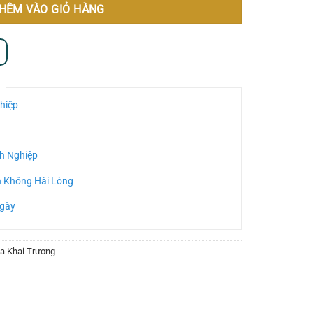
HÊM VÀO GIỎ HÀNG
hiệp
h Nghiệp
n Không Hài Lòng
Ngày
a Khai Trương