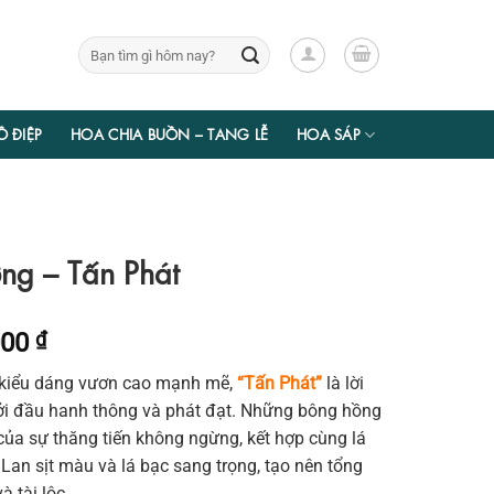
Tìm
kiếm:
Ồ ĐIỆP
HOA CHIA BUỒN – TANG LỄ
HOA SÁP
ng – Tấn Phát
Giá
000
₫
hiện
 kiểu dáng vươn cao mạnh mẽ,
“Tấn Phát”
là lời
tại
ởi đầu hanh thông và phát đạt. Những bông hồng
00 ₫.
là:
ủa sự thăng tiến không ngừng, kết hợp cùng lá
2.100.000 ₫.
Lan sịt màu và lá bạc sang trọng, tạo nên tổng
à tài lộc.