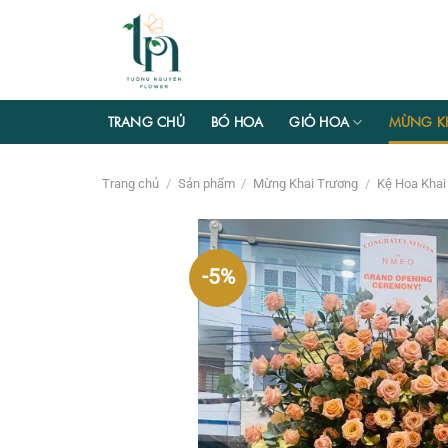
Chuyển
đến
nội
dung
TRANG CHỦ
BÓ HOA
GIỎ HOA
MỪNG K
Trang chủ
/
Sản phẩm
/
Mừng Khai Trương
/
Kệ Hoa Khai
-5%