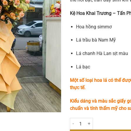
Kệ Hoa Khai Trương – Tấn P
Hoa hồng simmơ
Lá trầu bà Nam Mỹ
Lá chanh Hà Lan sịt màu
Lá bạc
Một số loại hoa lá có thể đượ
thực tế.
Kiểu dáng và màu sắc giấy gó
chuẩn và tính thẩm mỹ cho 
Kệ Hoa Khai Trương – Tấn Phát s