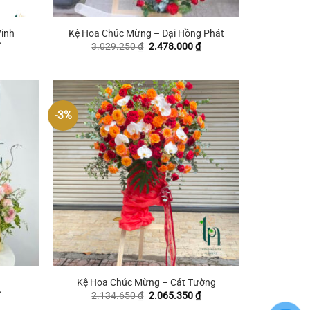
+
inh
Kệ Hoa Chúc Mừng – Đại Hồng Phát
Giá
Giá
Giá
3.029.250
₫
2.478.000
₫
hiện
gốc
hiện
tại
là:
tại
.
là:
3.029.250 ₫.
là:
1.652.700 ₫.
2.478.000 ₫.
-3%
+
Kệ Hoa Chúc Mừng – Cát Tường
Giá
Giá
Giá
2.134.650
₫
2.065.350
₫
hiện
gốc
hiện