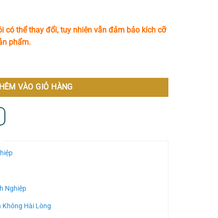
i có thể thay đổi, tuy nhiên vẫn đảm bảo kích cỡ
sản phẩm.
ố lượng
HÊM VÀO GIỎ HÀNG
hiệp
h Nghiệp
n Không Hài Lòng