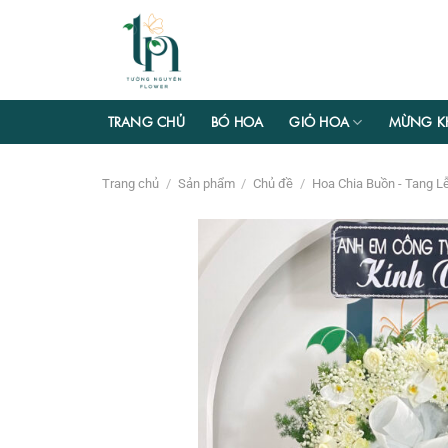
Chuyển
đến
nội
dung
TRANG CHỦ
BÓ HOA
GIỎ HOA
MỪNG K
Trang chủ
/
Sản phẩm
/
Chủ đề
/
Hoa Chia Buồn - Tang L