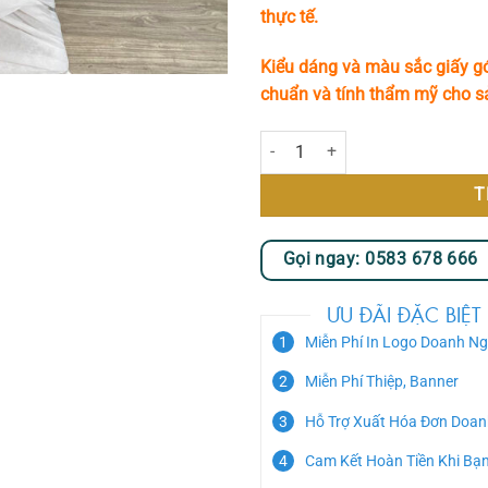
thực tế.
Kiểu dáng và màu sắc giấy gó
chuẩn và tính thẩm mỹ cho 
Kệ Hoa Chia Buồn - Thành Kính s
T
Gọi ngay: 0583 678 666
ƯU ĐÃI ĐẶC BIỆT
Miễn Phí In Logo Doanh Ng
Miễn Phí Thiệp, Banner
Hỗ Trợ Xuất Hóa Đơn Doan
Cam Kết Hoàn Tiền Khi Bạ