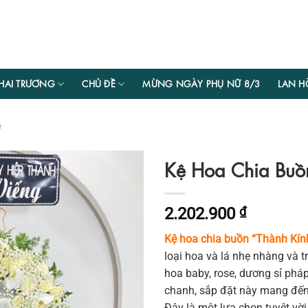
HAI TRƯƠNG
CHỦ ĐỀ
MỪNG NGÀY PHỤ NỮ 8/3
LAN H
ễ
Kệ Hoa Chia Buồ
2.202.900
₫
Kệ hoa chia buồn “Thành Kín
loại hoa và lá nhẹ nhàng và 
hoa baby, rose, dương sỉ pháp,
chanh, sắp đặt này mang đến
Đây là một lựa chọn tuyệt vời