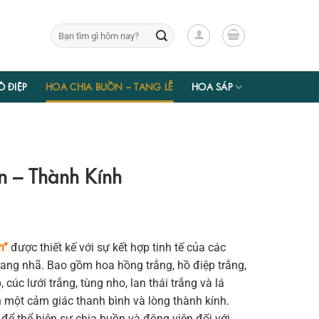
Tìm
kiếm:
Ồ ĐIỆP
HOA CHIA BUỒN – TANG LỄ
HOA SÁP
n – Thành Kính
h”
được thiết kế với sự kết hợp tinh tế của các
trang nhã. Bao gồm hoa hồng trắng, hồ điệp trắng,
 cúc lưới trắng, tùng nho, lan thái trắng và lá
 một cảm giác thanh bình và lòng thành kính.
 để thể hiện sự chia buồn và động viên đối với