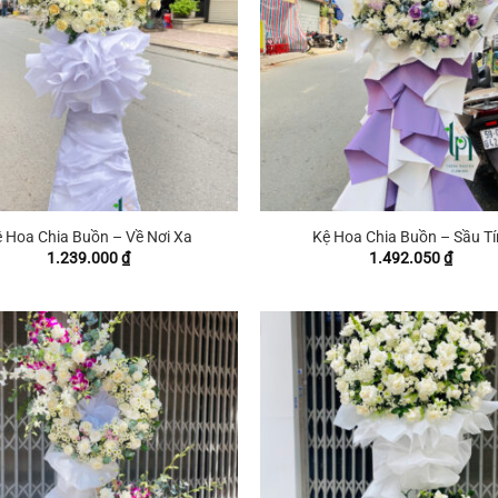
+
 Hoa Chia Buồn – Về Nơi Xa
Kệ Hoa Chia Buồn – Sầu T
1.239.000
₫
1.492.050
₫