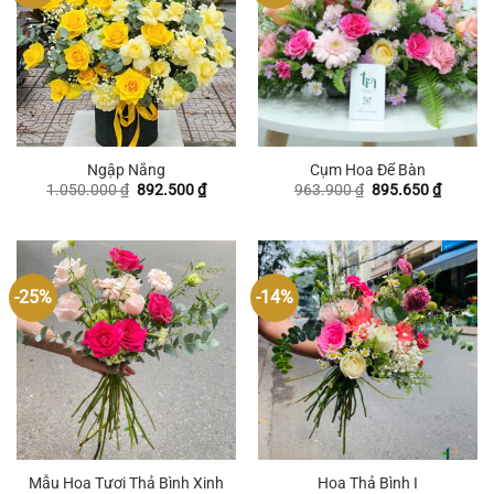
Ngập Nắng
Cụm Hoa Để Bàn
Giá
Giá
Giá
Giá
1.050.000
₫
892.500
₫
963.900
₫
895.650
₫
gốc
hiện
gốc
hiện
là:
tại
là:
tại
1.050.000 ₫.
là:
963.900 ₫.
là:
892.500 ₫.
895.650
-25%
-14%
Mẫu Hoa Tươi Thả Bình Xinh
Hoa Thả Bình I