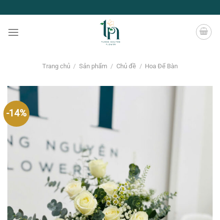
Chuyển
đến
nội
dung
Trang chủ
/
Sản phẩm
/
Chủ đề
/
Hoa Để Bàn
-14%