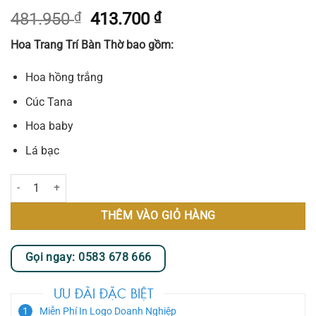
Giá
Giá
481.950
₫
413.700
₫
gốc
hiện
Hoa Trang Trí Bàn Thờ bao gồm:
là:
tại
481.950 ₫.
là:
Hoa hồng trắng
413.700 ₫.
Cúc Tana
Hoa baby
Lá bạc
Hoa Trang Trí Bàn Thờ số lượng
THÊM VÀO GIỎ HÀNG
Gọi ngay: 0583 678 666
ƯU ĐÃI ĐẶC BIỆT
Miễn Phí In Logo Doanh Nghiệp