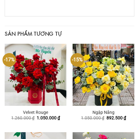
SẢN PHẨM TƯƠNG TỰ
-17%
-15%
Velvet Rouge
Ngập Nắng
Giá
Giá
Giá
Giá
1.260.000
₫
1.050.000
₫
1.050.000
₫
892.500
₫
gốc
hiện
gốc
hiện
là:
tại
là:
tại
1.260.000 ₫.
là:
1.050.000 ₫.
là:
1.050.000 ₫.
892.50