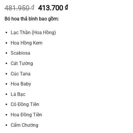
Giá
Giá
481.950
₫
413.700
₫
gốc
hiện
Bó hoa thả bình bao gồm:
là:
tại
481.950 ₫.
là:
Lạc Thần (Hoa Hồng)
413.700 ₫.
Hoa Hồng Kem
Scabiosa
Cát Tường
Cúc Tana
Hoa Baby
Lá Bạc
Cỏ Đồng Tiền
Hoa Đồng Tiền
Cẩm Chướng