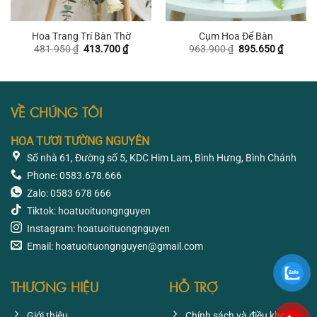
Hoa Trang Trí Bàn Thờ
Cụm Hoa Để Bàn
Giá
Giá
Giá
Giá
481.950
₫
413.700
₫
963.900
₫
895.650
₫
gốc
hiện
gốc
hiện
là:
tại
là:
tại
481.950 ₫.
là:
963.900 ₫.
là:
413.700 ₫.
895.650
VỀ CHÚNG TÔI
HOA TƯƠI TƯỜNG NGUYÊN
Số nhà 61, Đường số 5, KDC Him Lam, Bình Hưng, Bình Chánh
Phone: 0583.678.666
Zalo: 0583 678 666
Tiktok: hoatuoituongnguyen
Instagram: hoatuoituongnguyen
Email: hoatuoituongnguyen@gmail.com
THƯƠNG HIỆU
HỖ TRỢ
Giới thiệu
Chính sách và điều khoản