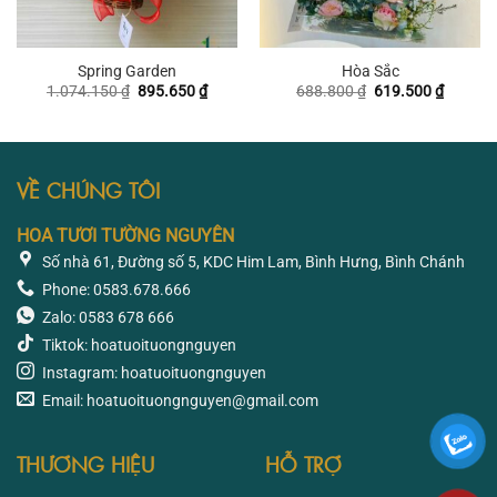
Spring Garden
Hòa Sắc
Giá
Giá
Giá
Giá
1.074.150
₫
895.650
₫
688.800
₫
619.500
₫
gốc
hiện
gốc
hiện
là:
tại
là:
tại
1.074.150 ₫.
là:
688.800 ₫.
là:
895.650 ₫.
619.500
VỀ CHÚNG TÔI
HOA TƯƠI TƯỜNG NGUYÊN
Số nhà 61, Đường số 5, KDC Him Lam, Bình Hưng, Bình Chánh
Phone: 0583.678.666
Zalo: 0583 678 666
Tiktok: hoatuoituongnguyen
Instagram: hoatuoituongnguyen
Email: hoatuoituongnguyen@gmail.com
THƯƠNG HIỆU
HỖ TRỢ