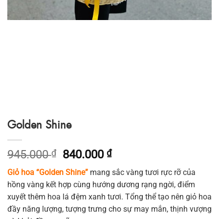
Golden Shine
Giá
Giá
945.000
₫
840.000
₫
gốc
hiện
Giỏ hoa “Golden Shine”
mang sắc vàng tươi rực rỡ của
là:
tại
hồng vàng kết hợp cùng hướng dương rạng ngời, điểm
945.000 ₫.
là:
xuyết thêm hoa lá đệm xanh tươi. Tổng thể tạo nên giỏ hoa
840.000 ₫.
đầy năng lượng, tượng trưng cho sự may mắn, thịnh vượng