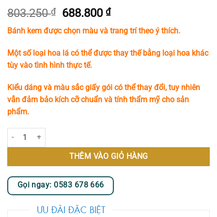
Giá
Giá
803.250
₫
688.800
₫
gốc
hiện
Bánh kem được chọn màu và trang trí theo ý thích.
là:
tại
803.250 ₫.
là:
Một số loại hoa lá có thể được thay thế bằng loại hoa khác
688.800 ₫.
tùy vào tình hình thực tế.
Kiểu dáng và màu sắc giấy gói có thể thay đổi, tuy nhiên
vẫn đảm bảo kích cỡ chuẩn và tính thẩm mỹ cho sản
phẩm.
Giỏ Hoa Bánh Kem IV số lượng
THÊM VÀO GIỎ HÀNG
Gọi ngay: 0583 678 666
ƯU ĐÃI ĐẶC BIỆT