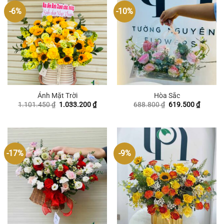
-6%
-10%
Ánh Mặt Trời
Hòa Sắc
Giá
Giá
Giá
Giá
1.101.450
₫
1.033.200
₫
688.800
₫
619.500
₫
gốc
hiện
gốc
hiện
là:
tại
là:
tại
1.101.450 ₫.
là:
688.800 ₫.
là:
1.033.200 ₫.
619.500
-17%
-9%