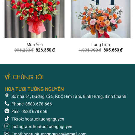
Mùa Yêu
Lung Linh
Giá
Giá
Giá
Giá
991.200
₫
826.350
₫
1.005.900
₫
895.650
₫
gốc
hiện
gốc
hiện
là:
tại
là:
tại
991.200 ₫.
là:
1.005.900 ₫.
là:
826.350 ₫.
895.65
VỀ CHÚNG TÔI
HOA TƯƠI TƯỜNG NGUYÊN
Số nhà 61, Đường số 5, KDC Him Lam, Bình Hưng, Bình Chánh
Phone: 0583.678.666
Zalo: 0583 678 666
Tiktok: hoatuoituongnguyen
Instagram: hoatuoituongnguyen
Email: hoatuoituongnguyen@gmail.com